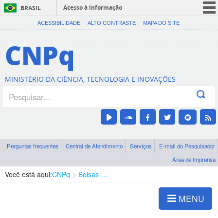
Acesso à informação
BRASIL
CORONAVÍRUS (COVID-19)
ACESSIBILIDADE
ALTO CONTRASTE
MAPA DO SITE
Participe
CNPq
Serviços
Legislação
MINISTÉRIO DA CIÊNCIA, TECNOLOGIA E INOVAÇÕES
Canais
Perguntas frequentes
Central de Atendimento
Serviços
E-mail do Pesquisador
Área de imprensa
Você está aqui:
CNPq
Bolsas e Auxílios Vigentes
Projetos de Pesquisa
MENU