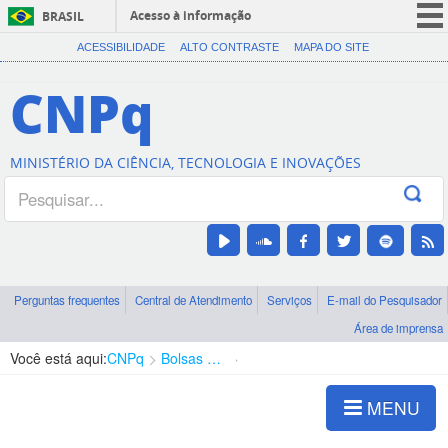
Acesso à informação
BRASIL
CORONAVÍRUS (COVID-19)
ACESSIBILIDADE
ALTO CONTRASTE
MAPA DO SITE
Participe
CNPq
Serviços
Legislação
MINISTÉRIO DA CIÊNCIA, TECNOLOGIA E INOVAÇÕES
Canais
Perguntas frequentes
Central de Atendimento
Serviços
E-mail do Pesquisador
Área de imprensa
Você está aqui:
CNPq
Bolsas e Auxílios Vigentes
Projetos de Pesquisa
MENU