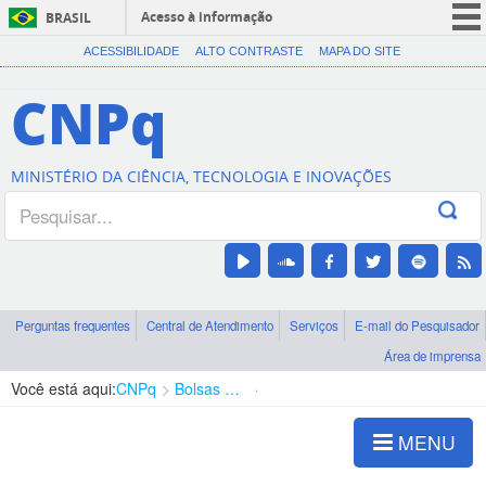
Acesso à informação
BRASIL
CORONAVÍRUS (COVID-19)
ACESSIBILIDADE
ALTO CONTRASTE
MAPA DO SITE
Participe
CNPq
Serviços
Legislação
MINISTÉRIO DA CIÊNCIA, TECNOLOGIA E INOVAÇÕES
Canais
Perguntas frequentes
Central de Atendimento
Serviços
E-mail do Pesquisador
Área de imprensa
Você está aqui:
CNPq
Bolsas e Auxílios Vigentes
Projetos de Pesquisa
MENU