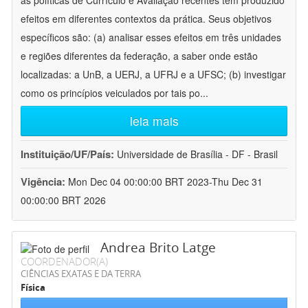
as políticas de Currículo e Avaliação recentes têm produzido
efeitos em diferentes contextos da prática. Seus objetivos
específicos são: (a) analisar esses efeitos em três unidades
e regiões diferentes da federação, a saber onde estão
localizadas: a UnB, a UERJ, a UFRJ e a UFSC; (b) investigar
como os princípios veiculados por tais po
...
leia mais
Instituição/UF/País:
Universidade de Brasília - DF - Brasil
Vigência:
Mon Dec 04 00:00:00 BRT 2023-Thu Dec 31
00:00:00 BRT 2026
Andrea Brito Latge
COORDENADOR(A)
CIÊNCIAS EXATAS E DA TERRA
Física