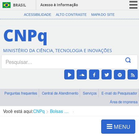
Acesso à informação
BRASIL
CORONAVÍRUS (COVID-19)
ACESSIBILIDADE
ALTO CONTRASTE
MAPA DO SITE
Participe
CNPq
Serviços
Legislação
MINISTÉRIO DA CIÊNCIA, TECNOLOGIA E INOVAÇÕES
Canais
Perguntas frequentes
Central de Atendimento
Serviços
E-mail do Pesquisador
Área de imprensa
Você está aqui:
CNPq
Bolsas e Auxílios Vigentes
Projetos de Pesquisa
MENU