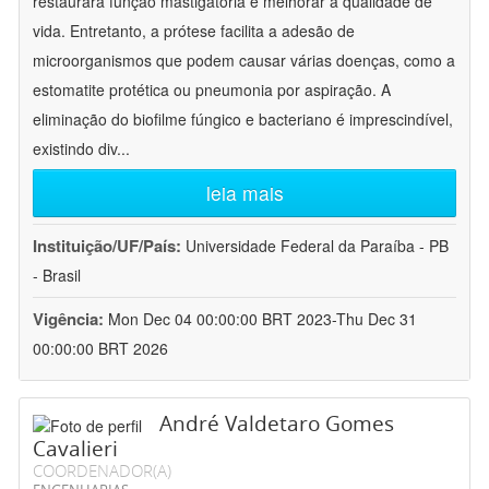
restaurara função mastigatória e melhorar a qualidade de
vida. Entretanto, a prótese facilita a adesão de
microorganismos que podem causar várias doenças, como a
estomatite protética ou pneumonia por aspiração. A
eliminação do biofilme fúngico e bacteriano é imprescindível,
existindo div
...
leia mais
Instituição/UF/País:
Universidade Federal da Paraíba - PB
- Brasil
Vigência:
Mon Dec 04 00:00:00 BRT 2023-Thu Dec 31
00:00:00 BRT 2026
André Valdetaro Gomes
Cavalieri
COORDENADOR(A)