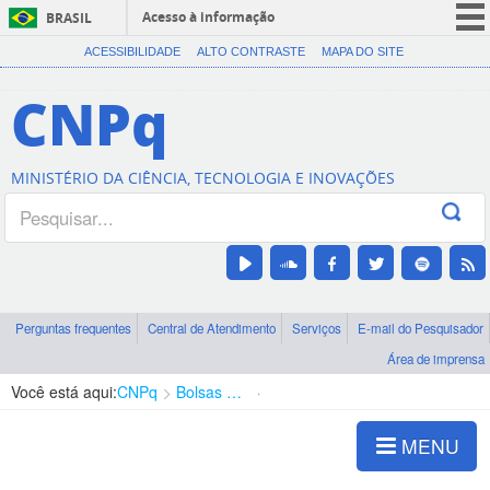
Acesso à informação
BRASIL
CORONAVÍRUS (COVID-19)
ACESSIBILIDADE
ALTO CONTRASTE
MAPA DO SITE
Participe
CNPq
Serviços
Legislação
MINISTÉRIO DA CIÊNCIA, TECNOLOGIA E INOVAÇÕES
Canais
Perguntas frequentes
Central de Atendimento
Serviços
E-mail do Pesquisador
Área de imprensa
Você está aqui:
CNPq
Bolsas e Auxílios Vigentes
Projetos de Pesquisa
MENU