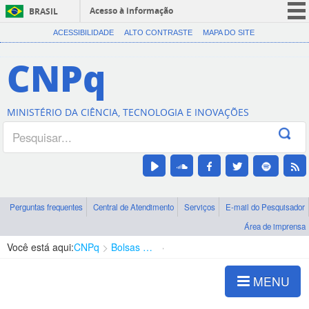
Acesso à informação
BRASIL
CORONAVÍRUS (COVID-19)
ACESSIBILIDADE
ALTO CONTRASTE
MAPA DO SITE
Participe
CNPq
Serviços
Legislação
MINISTÉRIO DA CIÊNCIA, TECNOLOGIA E INOVAÇÕES
Canais
Perguntas frequentes
Central de Atendimento
Serviços
E-mail do Pesquisador
Área de imprensa
Você está aqui:
CNPq
Bolsas e Auxílios Vigentes
Projetos de Pesquisa
MENU