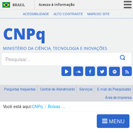
Acesso à informação
BRASIL
CORONAVÍRUS (COVID-19)
ACESSIBILIDADE
ALTO CONTRASTE
MAPA DO SITE
Participe
CNPq
Serviços
Legislação
MINISTÉRIO DA CIÊNCIA, TECNOLOGIA E INOVAÇÕES
Canais
Perguntas frequentes
Central de Atendimento
Serviços
E-mail do Pesquisador
Área de imprensa
Você está aqui:
CNPq
Bolsas e Auxílios Vigentes
Projetos de Pesquisa
MENU