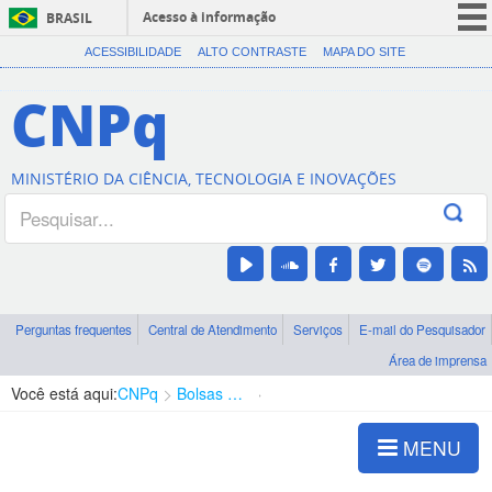
Acesso à informação
BRASIL
CORONAVÍRUS (COVID-19)
ACESSIBILIDADE
ALTO CONTRASTE
MAPA DO SITE
Participe
CNPq
Serviços
Legislação
MINISTÉRIO DA CIÊNCIA, TECNOLOGIA E INOVAÇÕES
Canais
Perguntas frequentes
Central de Atendimento
Serviços
E-mail do Pesquisador
Área de imprensa
Você está aqui:
CNPq
Bolsas e Auxílios Vigentes
Projetos de Pesquisa
MENU