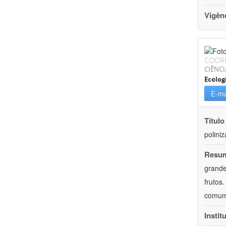
Vigên
COOR
CIÊNCI
Ecolog
E-ma
Título
polini
Resu
grande
frutos
comum
Instit