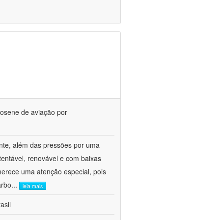
rosene de aviação por
ente, além das pressões por uma
tentável, renovável e com baixas
merece uma atenção especial, pois
arbo
...
leia mais
asil