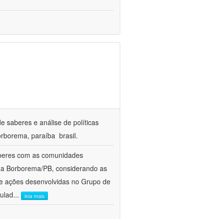
e saberes e análise de políticas
rborema, paraíba  brasil.
aberes com as comunidades
e da Borborema/PB, considerando as
 e ações desenvolvidas no Grupo de
culad
...
leia mais