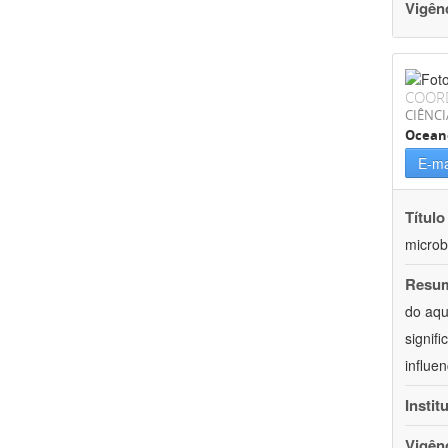
Vigên
COOR
CIÊNCI
Ocean
E-ma
Título
microb
Resu
do aqu
signif
influe
Instit
Vigên