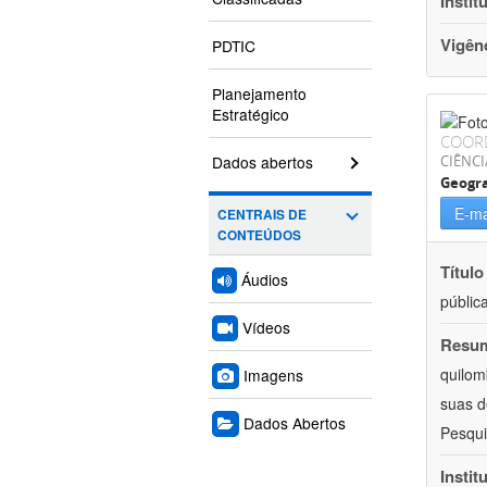
Instit
Vigên
PDTIC
Planejamento
Estratégico
COOR
Dados abertos
CIÊNC
Geogra
E-ma
CENTRAIS DE
CONTEÚDOS
Título
Áudios
públic
Vídeos
Resu
quilom
Imagens
suas d
Dados Abertos
Pesqui
Instit