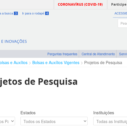
CORONAVÍRUS (COVID-19)
Participe
ra a busca
3
Ir para o rodapé
4
ACESSI
A E INOVAÇÕES
Perguntas frequentes
Central de Atendimento
Serv
olsas e Auxílios
Bolsas e Auxílios Vigentes
Projetos de Pesquisa
jetos de Pesquisa
Estados
Instituições