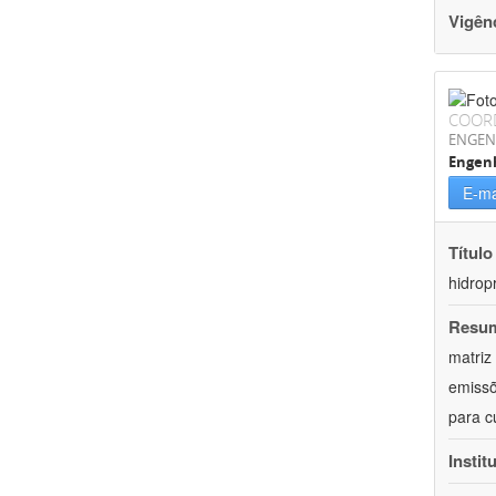
Vigên
COOR
ENGEN
Engenh
E-ma
Título
hidrop
Resu
matriz
emissõ
para c
Instit