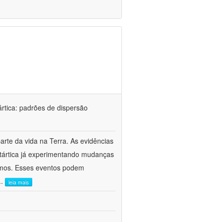
rtica: padrões de dispersão
rte da vida na Terra. As evidências
ntártica já experimentando mudanças
remos. Esses eventos podem
..
leia mais