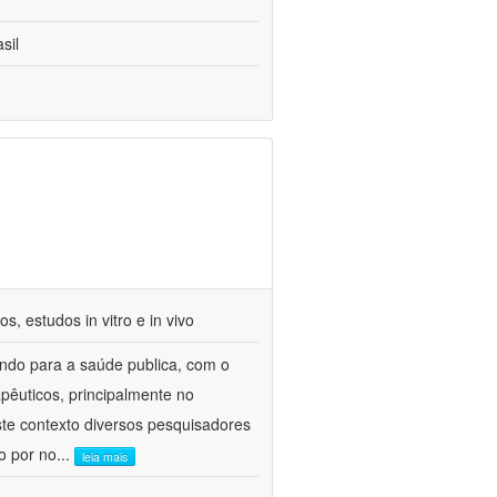
sil
s, estudos in vitro e in vivo
indo para a saúde publica, com o
pêuticos, principalmente no
ste contexto diversos pesquisadores
o por no
...
leia mais