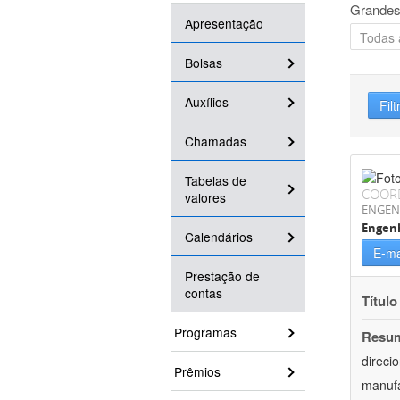
Grandes
Apresentação
Bolsas
Auxílios
Filt
Chamadas
Tabelas de
COOR
valores
ENGEN
Engen
Calendários
E-ma
Prestação de
contas
Título
Programas
Resu
direci
Prêmios
manufa