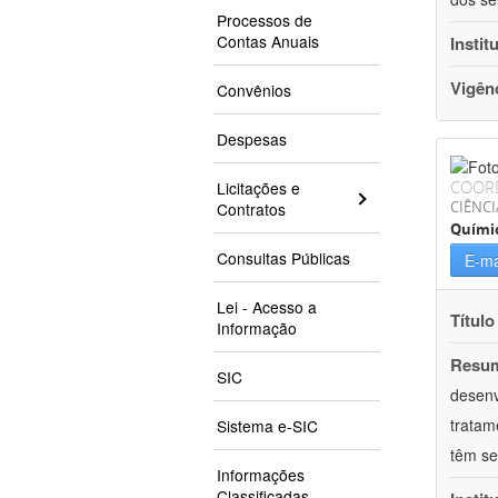
Processos de
Contas Anuais
Instit
Vigên
Convênios
Despesas
COOR
Licitações e
CIÊNCI
Contratos
Quími
Consultas Públicas
E-ma
Lei - Acesso a
Título
Informação
Resu
SIC
desenv
tratam
Sistema e-SIC
têm se
Informações
Classificadas