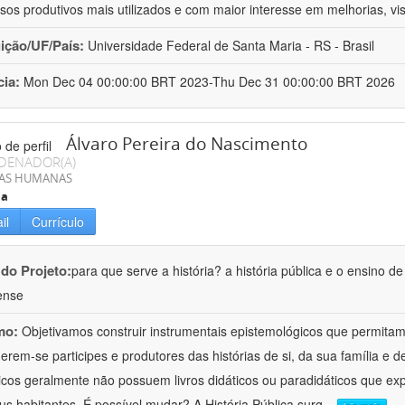
sos produtivos mais utilizados e com maior interesse em melhorias, vi
uição/UF/País:
Universidade Federal de Santa Maria - RS - Brasil
cia:
Mon Dec 04 00:00:00 BRT 2023-Thu Dec 31 00:00:00 BRT 2026
Álvaro Pereira do Nascimento
DENADOR(A)
IAS HUMANAS
ia
il
Currículo
 do Projeto:
para que serve a história? a história pública e o ensino d
ense
mo:
Objetivamos construir instrumentais epistemológicos que permita
erem-se participes e produtores das histórias de si, da sua família e 
ricos geralmente não possuem livros didáticos ou paradidáticos que exp
us habitantes. É possível mudar? A História Pública surg
...