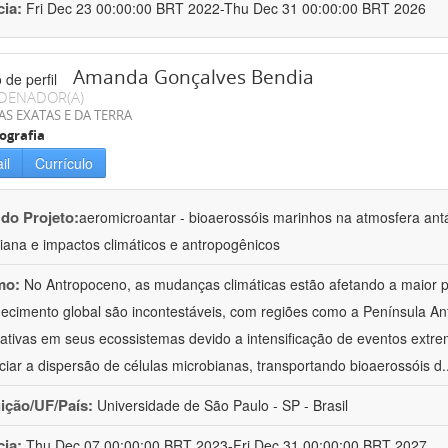
cia:
Fri Dec 23 00:00:00 BRT 2022-Thu Dec 31 00:00:00 BRT 2026
Amanda Gonçalves Bendia
DENADOR(A)
AS EXATAS E DA TERRA
ografia
il
Currículo
 do Projeto:
aeromicroantar - bioaerossóis marinhos na atmosfera antá
iana e impactos climáticos e antropogênicos
mo:
No Antropoceno, as mudanças climáticas estão afetando a maior pa
ecimento global são incontestáveis, com regiões como a Península A
icativas em seus ecossistemas devido a intensificação de eventos ext
nciar a dispersão de células microbianas, transportando bioaerossóis d
.
uição/UF/País:
Universidade de São Paulo - SP - Brasil
cia:
Thu Dec 07 00:00:00 BRT 2023-Fri Dec 31 00:00:00 BRT 2027