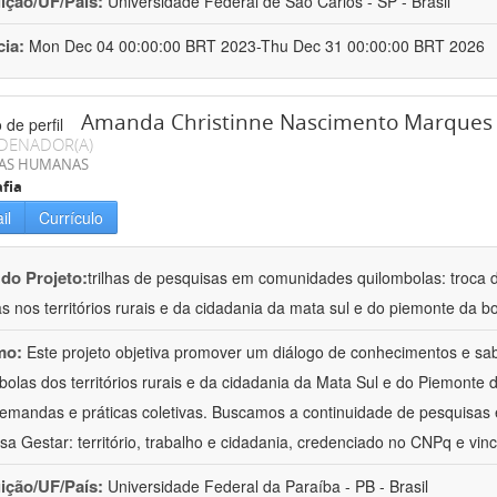
uição/UF/País:
Universidade Federal de São Carlos - SP - Brasil
cia:
Mon Dec 04 00:00:00 BRT 2023-Thu Dec 31 00:00:00 BRT 2026
Amanda Christinne Nascimento Marques
DENADOR(A)
IAS HUMANAS
fia
il
Currículo
 do Projeto:
trilhas de pesquisas em comunidades quilombolas: troca d
as nos territórios rurais e da cidadania da mata sul e do piemonte da bo
mo:
Este projeto objetiva promover um diálogo de conhecimentos e s
bolas dos territórios rurais e da cidadania da Mata Sul e do Piemont
emandas e práticas coletivas. Buscamos a continuidade de pesquisas
sa Gestar: território, trabalho e cidadania, credenciado no CNPq e vin
uição/UF/País:
Universidade Federal da Paraíba - PB - Brasil