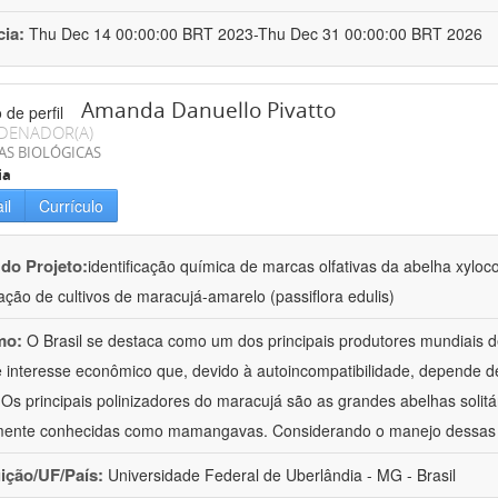
cia:
Thu Dec 14 00:00:00 BRT 2023-Thu Dec 31 00:00:00 BRT 2026
Amanda Danuello Pivatto
DENADOR(A)
AS BIOLÓGICAS
ia
il
Currículo
 do Projeto:
identificação química de marcas olfativas da abelha xyloco
zação de cultivos de maracujá-amarelo (passiflora edulis)
mo:
O Brasil se destaca como um dos principais produtores mundiais 
 interesse econômico que, devido à autoincompatibilidade, depende d
. Os principais polinizadores do maracujá são as grandes abelhas solit
ente conhecidas como mamangavas. Considerando o manejo dessas
uição/UF/País:
Universidade Federal de Uberlândia - MG - Brasil