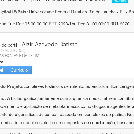
leia mais
uição/UF/País:
Universidade Federal Rural do Rio de Janeiro - RJ - Bra
cia:
Tue Dec 05 00:00:00 BRT 2023-Thu Dec 31 00:00:00 BRT 2026
Alzir Azevedo Batista
DENADOR(A)
AS EXATAS E DA TERRA
ca
il
Currículo
 do Projeto:
complexes fosfinicos de rutênio: potenciais anticancerígeno
mo:
A bioinorgânica juntamente com a química medicinal vem contribu
olvimento e aplicação de metalofármacos como drogas e agentes tera
ento de alguns tipos de câncer, baseado em complexos de platina. Ne
 dedicado à química sintética de compostos de coordenação, buscand