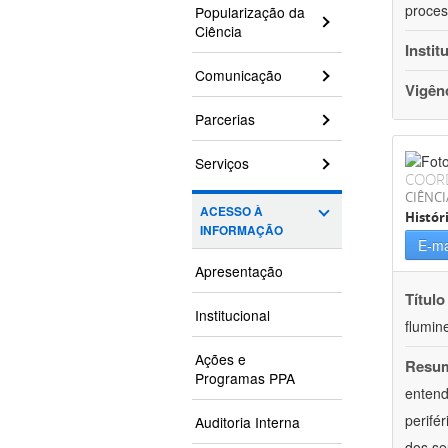
proces
Popularização da
Ciência
Instit
Comunicação
Vigên
Parcerias
Serviços
COOR
CIÊNC
ACESSO À
Histór
INFORMAÇÃO
E-ma
Apresentação
Título
Institucional
flumin
Ações e
Resu
Programas PPA
entend
perifé
Auditoria Interna
dos se