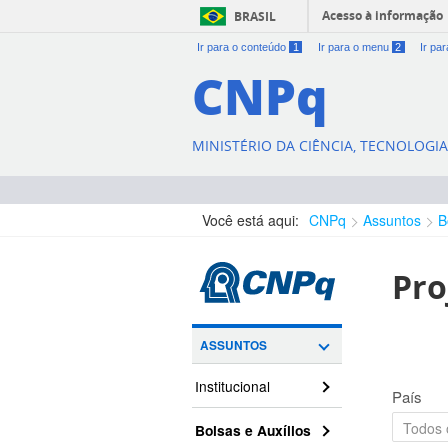
Acesso à informação
BRASIL
Ir para o conteúdo
1
Ir para o menu
2
Ir pa
CNPq
MINISTÉRIO DA CIÊNCIA, TECNOLOGI
Você está aqui:
CNPq
Assuntos
B
Pro
ASSUNTOS
Institucional
País
Bolsas e Auxílios