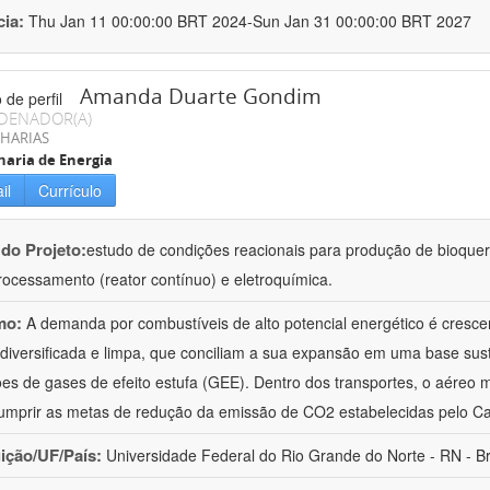
cia:
Thu Jan 11 00:00:00 BRT 2024-Sun Jan 31 00:00:00 BRT 2027
Amanda Duarte Gondim
DENADOR(A)
HARIAS
aria de Energia
il
Currículo
 do Projeto:
estudo de condições reacionais para produção de bioque
rocessamento (reator contínuo) e eletroquímica.
mo:
A demanda por combustíveis de alto potencial energético é cresc
 diversificada e limpa, que conciliam a sua expansão em uma base sus
es de gases de efeito estufa (GEE). Dentro dos transportes, o aéreo 
umprir as metas de redução da emissão de CO2 estabelecidas pelo C
uição/UF/País:
Universidade Federal do Rio Grande do Norte - RN - Br