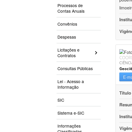
Processos de
limoei
Contas Anuais
Instit
Convênios
Vigên
Despesas
Licitações e
Contratos
COOR
CIÊNCI
Consultas Públicas
Geociê
E-ma
Lei - Acesso a
Informação
Título
SIC
Resu
Sistema e-SIC
Instit
Informações
Vigên
Classificadas