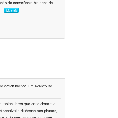
ão da consciência histórica de
...
leia mais
o déficit hídrico: um avanço no
s e moleculares que condicionam a
é sensível e dinâmica nas plantas,
cia' (LA) com os porta-enxertos