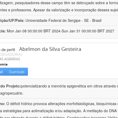
izagem, pesquisadores desse campo têm se debruçado sobre a formaç
ntes e professores. Apesar da valorização e incorporação desses sujei
uição/UF/País:
Universidade Federal de Sergipe - SE - Brasil
cia:
Mon Jan 08 00:00:00 BRT 2024-Sun Jan 31 00:00:00 BRT 2027
Abelmon da Silva Gesteira
DENADOR(A)
AS AGRÁRIAS
omia
il
Currículo
 do Projeto:
potencializando a memória epigenética em citros através d
o agropecuário.
mo:
O déficit hídrico provoca alterações morfofisiológicas, bioquímica
 a estratégias para aclimatização e/ou adaptação. A metilação do DNA 
o ser alterada durante o déficit hídrico. Combinações laranjeira 'Valên