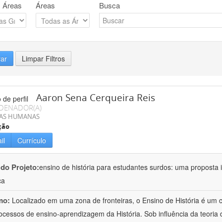
 Áreas
Áreas
Busca
rar
Limpar Filtros
Aaron Sena Cerqueira Reis
DENADOR(A)
IAS HUMANAS
ção
il
Currículo
 do Projeto:
ensino de história para estudantes surdos: uma proposta i
ca
mo:
Localizado em uma zona de fronteiras, o Ensino de História é um
ocessos de ensino-aprendizagem da História. Sob influência da teoria d