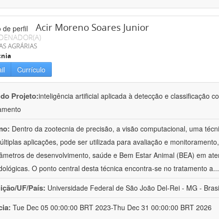
Acir Moreno Soares Junior
DENADOR(A)
AS AGRÁRIAS
cnia
il
Currículo
 do Projeto:
inteligência artificial aplicada à detecção e classificaçã
amento
mo:
Dentro da zootecnia de precisão, a visão computacional, uma técni
ltiplas aplicações, pode ser utilizada para avaliação e monitoramento, 
âmetros de desenvolvimento, saúde e Bem Estar Animal (BEA) em ate
ológicas. O ponto central desta técnica encontra-se no tratamento a
..
uição/UF/País:
Universidade Federal de São João Del-Rei - MG - Brasi
cia:
Tue Dec 05 00:00:00 BRT 2023-Thu Dec 31 00:00:00 BRT 2026