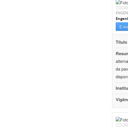
COOR
ENGEN
Engenh
E-ma
Título
Resu
altern
da pav
dispon
Instit
Vigên
COOR