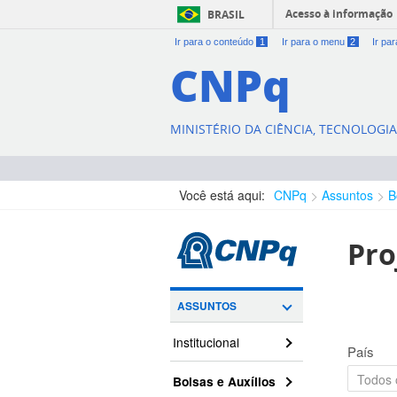
Acesso à informação
BRASIL
Ir para o conteúdo
1
Ir para o menu
2
Ir pa
CNPq
MINISTÉRIO DA CIÊNCIA, TECNOLOGI
Você está aqui:
CNPq
Assuntos
B
Pro
ASSUNTOS
Institucional
País
Bolsas e Auxílios