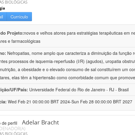
AS BIOLÓGICAS
gia
il
Currículo
 do Projeto:
novos e velhos atores para estratégias terapêuticas em nef
ares e farmacológicas
mo:
Nefropatias, nome amplo que caracteriza a diminuição da função r
ntes processos de isquemia-reperfusão (I/R) (agudos), uropatia obstrut
nutrição, a obesidade e o elevado consumo de sal constituírem um con
tares, elas têm a hipertensão como comorbidade comum que promov
uição/UF/País:
Universidade Federal do Rio de Janeiro - RJ - Brasil
cia:
Wed Feb 21 00:00:00 BRT 2024-Sun Feb 28 00:00:00 BRT 2027
Adelar Bracht
DENADOR(A)
AS BIOLÓGICAS