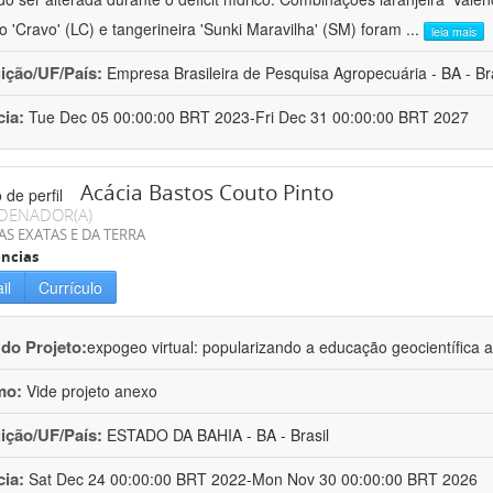
ro 'Cravo' (LC) e tangerineira 'Sunki Maravilha' (SM) foram
...
leia mais
uição/UF/País:
Empresa Brasileira de Pesquisa Agropecuária - BA - Bra
cia:
Tue Dec 05 00:00:00 BRT 2023-Fri Dec 31 00:00:00 BRT 2027
Acácia Bastos Couto Pinto
DENADOR(A)
AS EXATAS E DA TERRA
ncias
il
Currículo
 do Projeto:
expogeo virtual: popularizando a educação geocientífica a
mo:
Vide projeto anexo
uição/UF/País:
ESTADO DA BAHIA - BA - Brasil
cia:
Sat Dec 24 00:00:00 BRT 2022-Mon Nov 30 00:00:00 BRT 2026