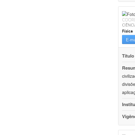
COOR
CIÊNCI
Física
E-ma
Título
Resu
civili
divisõ
aplica
Instit
Vigên