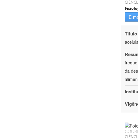
CIÊNCI
Fisiolo
E-ma
Título
acelul
Resu
freque
da des
alimen
Instit
Vigên
COOR
CIÊNCI