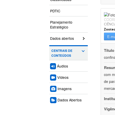
PDTIC
COOR
Planejamento
CIÊNCI
Estratégico
Zoote
E-ma
Dados abertos
Título
CENTRAIS DE
CONTEÚDOS
confin
Áudios
Resu
com mú
Vídeos
de par
mercad
Imagens
Instit
Dados Abertos
Vigên