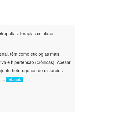
ropatias: terapias celulares,
enal, têm como etiologias mais
iva e hipertensão (crônicas). Apesar
junto heterogêneo de distúrbios
e
...
leia mais