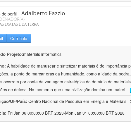
Adalberto Fazzio
DENADOR(A)
AS EXATAS E DA TERRA
il
Currículo
 do Projeto:
materials informatics
mo:
A habilidade de manusear e sintetizar materiais é de importância 
zações, a ponto de marcar eras da humanidade, como a idade da pedra, 
es ocorrem por conta da vantagem estratégica do domínio de materiais,
ções de defesa. No momento que uma civilização domina um materi
...
uição/UF/País:
Centro Nacional de Pesquisa em Energia e Materiais - S
cia:
Fri Jan 06 00:00:00 BRT 2023-Mon Jan 31 00:00:00 BRT 2028