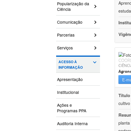
Aprend
Popularização da
Ciência
estuda
Comunicação
Instit
Vigên
Parcerias
Serviços
COOR
ACESSO À
CIÊNCI
INFORMAÇÃO
Agron
Apresentação
E-ma
Institucional
Título
cultiv
Ações e
Programas PPA
Resu
planta
Auditoria Interna
podend