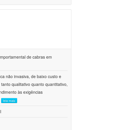
o comportamental de cabras em
ca não invasiva, de baixo custo e
tanto qualitativo quanto quantitativo,
ndimento às exigências
.
leia mais
l