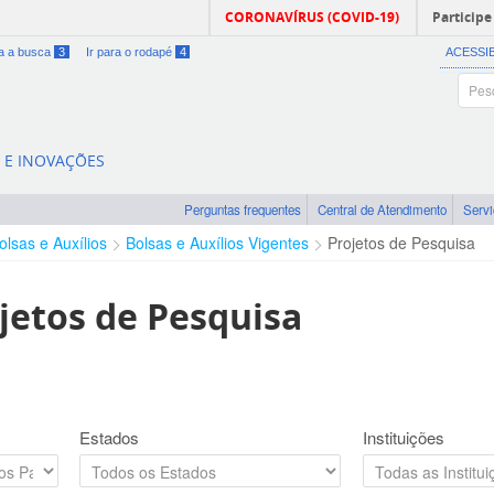
CORONAVÍRUS (COVID-19)
Participe
ra a busca
3
Ir para o rodapé
4
ACESSI
A E INOVAÇÕES
Perguntas frequentes
Central de Atendimento
Serv
olsas e Auxílios
Bolsas e Auxílios Vigentes
Projetos de Pesquisa
jetos de Pesquisa
Estados
Instituições