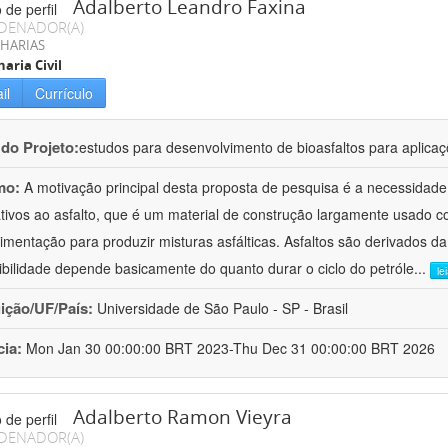
Adalberto Leandro Faxina
DENADOR(A)
HARIAS
aria Civil
il
Currículo
 do Projeto:
estudos para desenvolvimento de bioasfaltos para aplic
mo:
A motivação principal desta proposta de pesquisa é a necessidade
ativos ao asfalto, que é um material de construção largamente usado 
imentação para produzir misturas asfálticas. Asfaltos são derivados da
ibilidade depende basicamente do quanto durar o ciclo do petróle
...
le
uição/UF/País:
Universidade de São Paulo - SP - Brasil
cia:
Mon Jan 30 00:00:00 BRT 2023-Thu Dec 31 00:00:00 BRT 2026
Adalberto Ramon Vieyra
DENADOR(A)