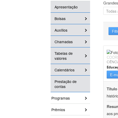
Grandes
Apresentação
Bolsas
Auxílios
Filt
Chamadas
Tabelas de
COOR
valores
CIÊNC
Educa
Calendários
E-ma
Prestação de
contas
Título
históri
Programas
Resu
Prêmios
aos pr