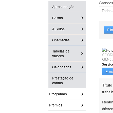
Grandes
Apresentação
Bolsas
Auxílios
Filt
Chamadas
Tabelas de
COOR
valores
CIÊNCI
Serviç
Calendários
E-ma
Prestação de
contas
Título
trabal
Programas
Resu
Prêmios
difere