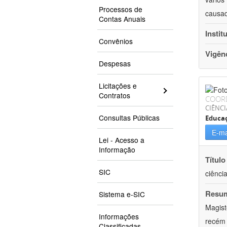
Processos de
causad
Contas Anuais
Instit
Convênios
Vigên
Despesas
Licitações e
Contratos
COOR
CIÊNC
Consultas Públicas
Educa
E-ma
Lei - Acesso a
Informação
Título
SIC
ciênci
Resu
Sistema e-SIC
Magist
Informações
recém 
Classificadas