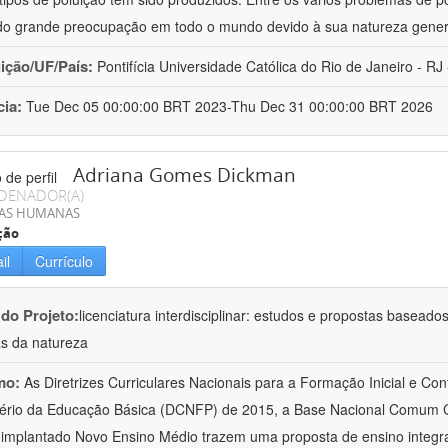
o grande preocupação em todo o mundo devido à sua natureza gener
uição/UF/País:
Pontifícia Universidade Católica do Rio de Janeiro - RJ -
cia:
Tue Dec 05 00:00:00 BRT 2023-Thu Dec 31 00:00:00 BRT 2026
Adriana Gomes Dickman
DENADOR(A)
IAS HUMANAS
ção
il
Currículo
 do Projeto:
licenciatura interdisciplinar: estudos e propostas baseado
as da natureza
mo:
As Diretrizes Curriculares Nacionais para a Formação Inicial e Con
ério da Educação Básica (DCNFP) de 2015, a Base Nacional Comum C
implantado Novo Ensino Médio trazem uma proposta de ensino integr