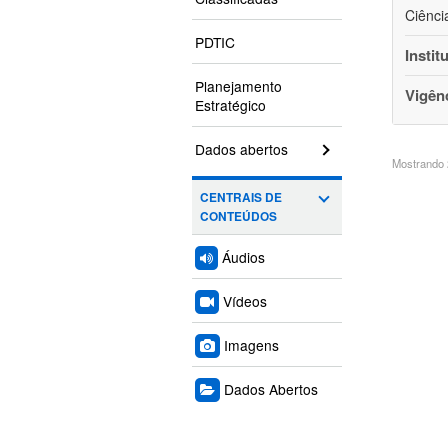
Ciênci
PDTIC
Instit
Planejamento
Vigên
Estratégico
Dados abertos
Mostrando 2
CENTRAIS DE
CONTEÚDOS
Áudios
Vídeos
Imagens
Dados Abertos