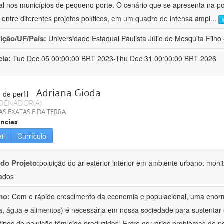
al nos municípios de pequeno porte. O cenário que se apresenta na polí
 entre diferentes projetos políticos, em um quadro de intensa ampl
...
uição/UF/País:
Universidade Estadual Paulista Júlio de Mesquita Filho -
cia:
Tue Dec 05 00:00:00 BRT 2023-Thu Dec 31 00:00:00 BRT 2026
Adriana Gioda
DENADOR(A)
AS EXATAS E DA TERRA
ncias
il
Currículo
 do Projeto:
poluição do ar exterior-interior em ambiente urbano: mon
ados
mo:
Com o rápido crescimento da economia e populacional, uma enorm
a, água e alimentos) é necessária em nossa sociedade para sustentar 
 tipos de poluição têm sido produzidos. Entre os vários problemas de p