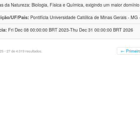
as da Natureza: Biologia, Física e Química, exigindo um maior domínio
uição/UF/País:
Pontifícia Universidade Católica de Minas Gerais - MG -
cia:
Fri Dec 08 00:00:00 BRT 2023-Thu Dec 31 00:00:00 BRT 2026
← Primeir
5 - 27 de 4.019 resultados.