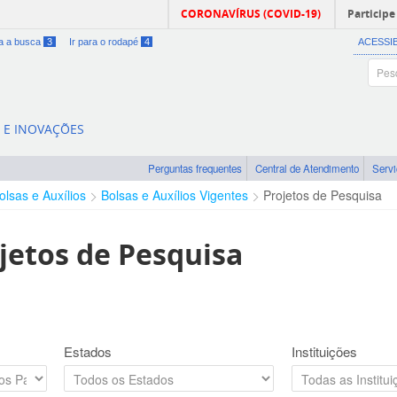
CORONAVÍRUS (COVID-19)
Participe
ra a busca
3
Ir para o rodapé
4
ACESSI
A E INOVAÇÕES
Perguntas frequentes
Central de Atendimento
Serv
olsas e Auxílios
Bolsas e Auxílios Vigentes
Projetos de Pesquisa
jetos de Pesquisa
Estados
Instituições