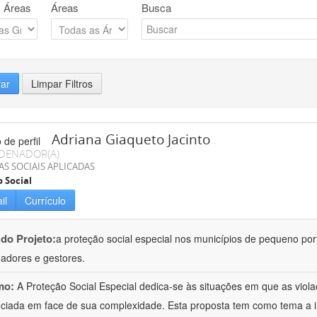
 Áreas
Áreas
Busca
rar
Limpar Filtros
Adriana Giaqueto Jacinto
DENADOR(A)
AS SOCIAIS APLICADAS
o Social
il
Currículo
 do Projeto:
a proteção social especial nos municípios de pequeno port
hadores e gestores.
mo:
A Proteção Social Especial dedica-se às situações em que as vio
nciada em face de sua complexidade. Esta proposta tem como tema a 