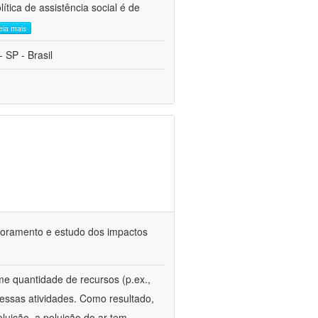
tica de assistência social é de
leia mais
 SP - Brasil
itoramento e estudo dos impactos
e quantidade de recursos (p.ex.,
essas atividades. Como resultado,
oluição, a poluição do ar tem