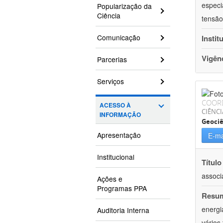
especi
Popularização da
Ciência
tensão
Comunicação
Instit
Vigên
Parcerias
Serviços
COOR
ACESSO À
CIÊNCI
INFORMAÇÃO
Geociê
Apresentação
E-ma
Institucional
Título
associ
Ações e
Programas PPA
Resu
energi
Auditoria Interna
vários