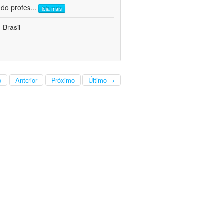
 do profes
...
leia mais
 Brasil
o
Anterior
Próximo
Último →