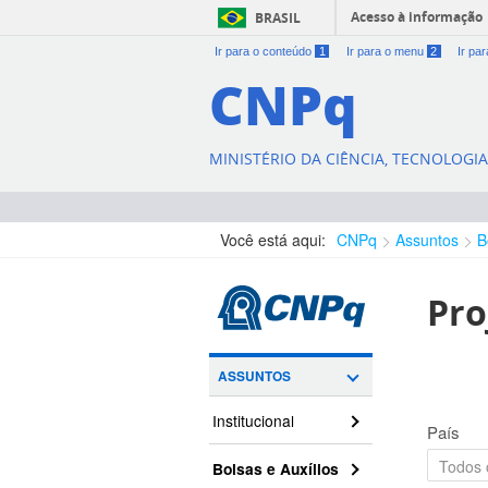
Acesso à informação
BRASIL
Ir para o conteúdo
1
Ir para o menu
2
Ir pa
CNPq
MINISTÉRIO DA CIÊNCIA, TECNOLOGI
Você está aqui:
CNPq
Assuntos
B
Pro
ASSUNTOS
Institucional
País
Bolsas e Auxílios