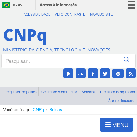
Acesso à informação
BRASIL
CORONAVÍRUS (COVID-19)
ACESSIBILIDADE
ALTO CONTRASTE
MAPA DO SITE
Participe
CNPq
Serviços
Legislação
MINISTÉRIO DA CIÊNCIA, TECNOLOGIA E INOVAÇÕES
Canais
Perguntas frequentes
Central de Atendimento
Serviços
E-mail do Pesquisador
Área de imprensa
Você está aqui:
CNPq
Bolsas e Auxílios Vigentes
Projetos de Pesquisa
MENU