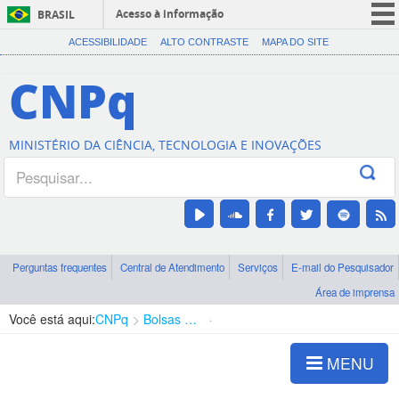
Acesso à informação
BRASIL
CORONAVÍRUS (COVID-19)
ACESSIBILIDADE
ALTO CONTRASTE
MAPA DO SITE
Participe
CNPq
Serviços
Legislação
MINISTÉRIO DA CIÊNCIA, TECNOLOGIA E INOVAÇÕES
Canais
Perguntas frequentes
Central de Atendimento
Serviços
E-mail do Pesquisador
Área de imprensa
Você está aqui:
CNPq
Bolsas e Auxílios Vigentes
Projetos de Pesquisa
MENU