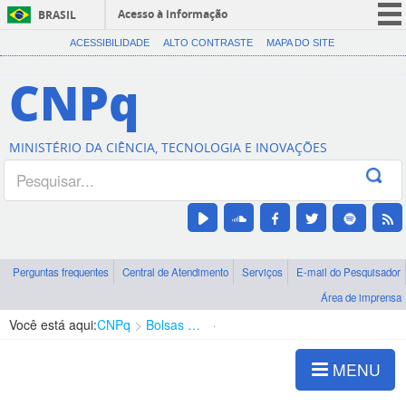
Acesso à informação
BRASIL
CORONAVÍRUS (COVID-19)
ACESSIBILIDADE
ALTO CONTRASTE
MAPA DO SITE
Participe
CNPq
Serviços
Legislação
MINISTÉRIO DA CIÊNCIA, TECNOLOGIA E INOVAÇÕES
Canais
Perguntas frequentes
Central de Atendimento
Serviços
E-mail do Pesquisador
Área de imprensa
Você está aqui:
CNPq
Bolsas e Auxílios Vigentes
Projetos de Pesquisa
MENU