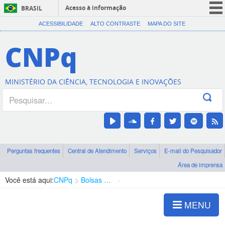
Acesso à informação
BRASIL
CORONAVÍRUS (COVID-19)
ACESSIBILIDADE
ALTO CONTRASTE
MAPA DO SITE
Participe
CNPq
Serviços
Legislação
MINISTÉRIO DA CIÊNCIA, TECNOLOGIA E INOVAÇÕES
Canais
Perguntas frequentes
Central de Atendimento
Serviços
E-mail do Pesquisador
Área de imprensa
Você está aqui:
CNPq
Bolsas e Auxílios Vigentes
Projetos de Pesquisa
MENU