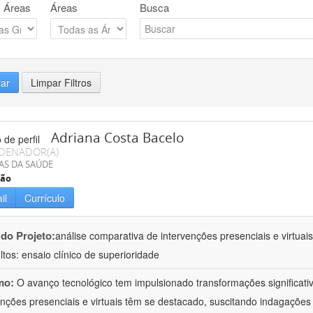
 Áreas
Áreas
Busca
rar
Limpar Filtros
Adriana Costa Bacelo
DENADOR(A)
AS DA SAÚDE
ção
il
Currículo
 do Projeto:
análise comparativa de intervenções presenciais e virtua
ltos: ensaio clínico de superioridade
mo:
O avanço tecnológico tem impulsionado transformações significati
enções presenciais e virtuais têm se destacado, suscitando indagações 