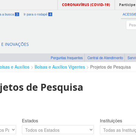
CORONAVÍRUS (COVID-19)
Participe
ra a busca
3
Ir para o rodapé
4
ACESSI
A E INOVAÇÕES
Perguntas frequentes
Central de Atendimento
Serv
olsas e Auxílios
Bolsas e Auxílios Vigentes
Projetos de Pesquisa
jetos de Pesquisa
Estados
Instituições