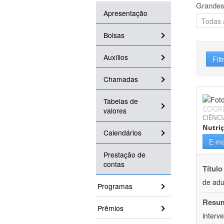
Grandes
Apresentação
Bolsas
Auxílios
Filt
Chamadas
Tabelas de
COOR
valores
CIÊNCI
Nutri
Calendários
E-ma
Prestação de
contas
Título
de adu
Programas
Resu
Prêmios
interv