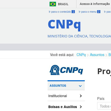
Acesso à informação
BRASIL
Ir para o conteúdo
1
Ir para o menu
2
Ir pa
CNPq
MINISTÉRIO DA CIÊNCIA, TECNOLOGI
Você está aqui:
CNPq
Assuntos
B
Pro
ASSUNTOS
Institucional
País
Bolsas e Auxílios