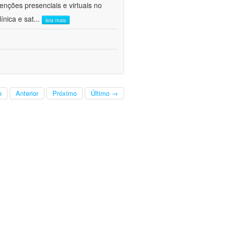
venções presenciais e virtuais no
ínica e sat
...
leia mais
o
Anterior
Próximo
Último →