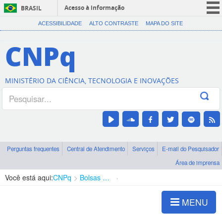
Acesso à informação
BRASIL
CORONAVÍRUS (COVID-19)
ACESSIBILIDADE
ALTO CONTRASTE
MAPA DO SITE
Participe
CNPq
Serviços
Legislação
MINISTÉRIO DA CIÊNCIA, TECNOLOGIA E INOVAÇÕES
Canais
Perguntas frequentes
Central de Atendimento
Serviços
E-mail do Pesquisador
Área de imprensa
Você está aqui:
CNPq
Bolsas e Auxílios Vigentes
Projetos de Pesquisa
MENU