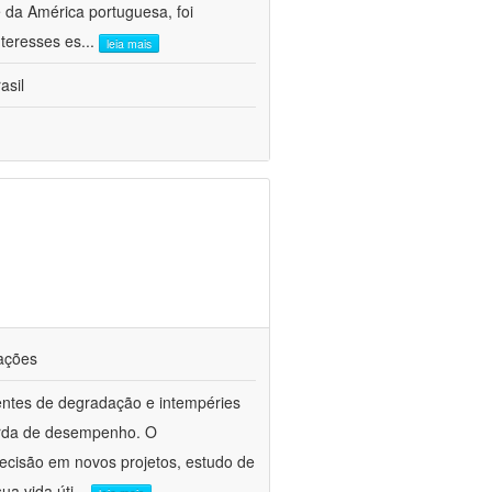
 da América portuguesa, foi
nteresses es
...
leia mais
asil
cações
entes de degradação e intempéries
erda de desempenho. O
ecisão em novos projetos, estudo de
ua vida úti
...