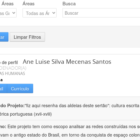
 Áreas
Áreas
Busca
rar
Limpar Filtros
Ane Luise Silva Mecenas Santos
DENADOR(A)
IAS HUMANAS
ia
il
Currículo
 do Projeto:
"fiz aqui resenha das aldeias deste sertão": cultura escrit
rica portuguesa (xvii-xviii)
mo:
Este projeto tem como escopo analisar as redes construídas nos s
avam o antigo estado do Brasil, em torno da conquista de espaço colon