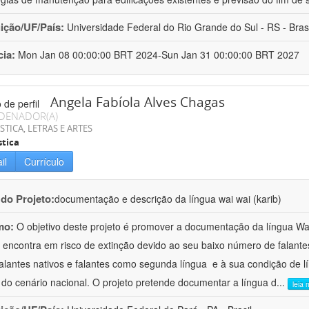
uição/UF/País:
Universidade Federal do Rio Grande do Sul - RS - Brasi
cia:
Mon Jan 08 00:00:00 BRT 2024-Sun Jan 31 00:00:00 BRT 2027
Angela Fabíola Alves Chagas
DENADOR(A)
STICA, LETRAS E ARTES
stica
il
Currículo
 do Projeto:
documentação e descrição da língua wai wai (karib)
mo:
O objetivo deste projeto é promover a documentação da língua Wai 
 encontra em risco de extinção devido ao seu baixo número de falant
falantes nativos e falantes como segunda língua  e à sua condição de l
 do cenário nacional. O projeto pretende documentar a língua d
...
leia 