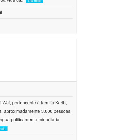
leia mais
l
Wai, pertencente à família Karib,
es  aproximadamente 3.000 pessoas,
íngua politicamente minoritária
mais