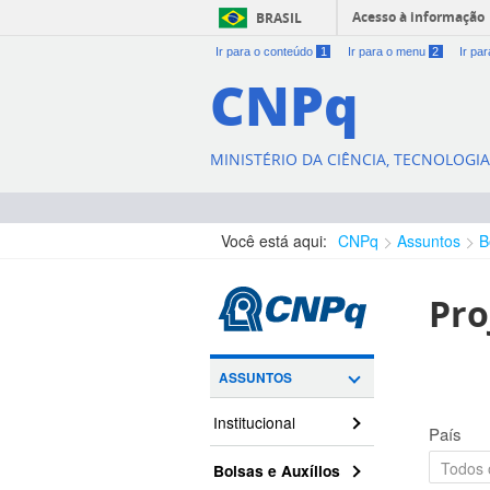
Acesso à informação
BRASIL
Ir para o conteúdo
1
Ir para o menu
2
Ir pa
CNPq
MINISTÉRIO DA CIÊNCIA, TECNOLOGI
Você está aqui:
CNPq
Assuntos
B
Pro
ASSUNTOS
Institucional
País
Bolsas e Auxílios