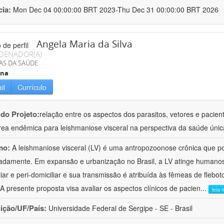
cia:
Mon Dec 04 00:00:00 BRT 2023-Thu Dec 31 00:00:00 BRT 2026
Angela Maria da Silva
DENADOR(A)
AS DA SAÚDE
ina
il
Currículo
 do Projeto:
relação entre os aspectos dos parasitos, vetores e pacie
ea endêmica para leishmaniose visceral na perspectiva da saúde únic
mo:
A leishmaniose visceral (LV) é uma antropozoonose crônica que po
damente. Em expansão e urbanização no Brasil, a LV atinge humanos
liar e peri-domiciliar e sua transmissão é atribuída às fêmeas de fle
 A presente proposta visa avaliar os aspectos clínicos de pacien
...
leia 
uição/UF/País:
Universidade Federal de Sergipe - SE - Brasil