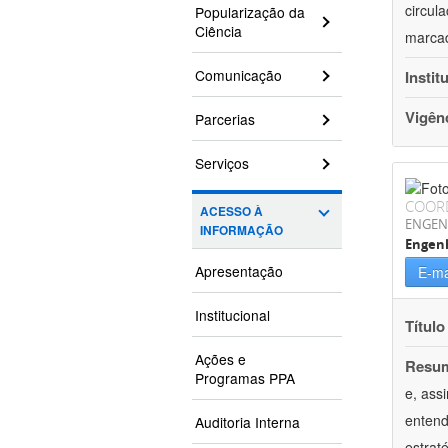
circul
Popularização da
Ciência
marcad
Comunicação
Instit
Vigên
Parcerias
Serviços
COOR
ACESSO À
ENGEN
INFORMAÇÃO
Engenh
Apresentação
E-ma
Institucional
Título
Ações e
Resu
Programas PPA
e, ass
entend
Auditoria Interna
estrat