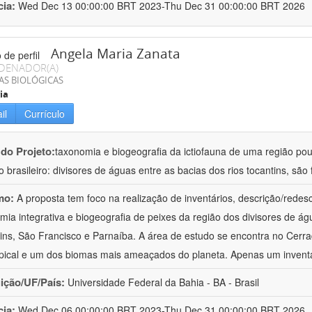
cia:
Wed Dec 13 00:00:00 BRT 2023-Thu Dec 31 00:00:00 BRT 2026
Angela Maria Zanata
DENADOR(A)
AS BIOLÓGICAS
ia
il
Currículo
 do Projeto:
taxonomia e biogeografia da ictiofauna de uma região p
o brasileiro: divisores de águas entre as bacias dos rios tocantins, são
mo:
A proposta tem foco na realização de inventários, descrição/redes
mia integrativa e biogeografia de peixes da região dos divisores de ág
ins, São Francisco e Parnaíba. A área de estudo se encontra no Cerrad
pical e um dos biomas mais ameaçados do planeta. Apenas um inventár
uição/UF/País:
Universidade Federal da Bahia - BA - Brasil
cia:
Wed Dec 06 00:00:00 BRT 2023-Thu Dec 31 00:00:00 BRT 2026