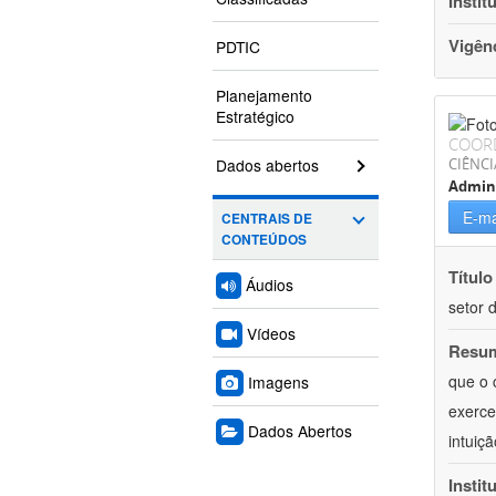
Instit
Vigên
PDTIC
Planejamento
Estratégico
COOR
Dados abertos
CIÊNCI
Admin
E-ma
CENTRAIS DE
CONTEÚDOS
Título
Áudios
setor 
Vídeos
Resu
que o 
Imagens
exerce
Dados Abertos
intuiç
Instit