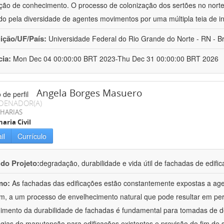
ação de conhecimento. O processo de colonização dos sertões no norte
o pela diversidade de agentes movimentos por uma múltipla teia de i
uição/UF/País:
Universidade Federal do Rio Grande do Norte - RN - Br
cia:
Mon Dec 04 00:00:00 BRT 2023-Thu Dec 31 00:00:00 BRT 2026
Angela Borges Masuero
DENADOR(A)
HARIAS
aria Civil
il
Currículo
 do Projeto:
degradação, durabilidade e vida útil de fachadas de edifi
mo:
As fachadas das edificações estão constantemente expostas a ag
im, a um processo de envelhecimento natural que pode resultar em p
imento da durabilidade de fachadas é fundamental para tomadas de d
égias de manutenção para edificações existentes e previsão do fim de s