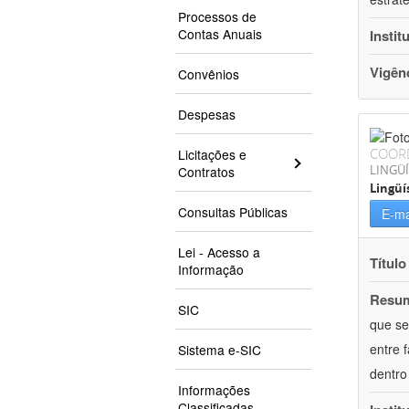
Processos de
Contas Anuais
Instit
Vigên
Convênios
Despesas
COOR
Licitações e
LINGÜÍ
Contratos
Lingüí
Consultas Públicas
E-ma
Lei - Acesso a
Título
Informação
Resu
SIC
que se
entre 
Sistema e-SIC
dentro
Informações
Classificadas