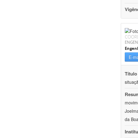
Vigên
COOR
ENGEN
Engenh
E-ma
Título
situaç
Resu
movime
Joelma
da Boa
Instit