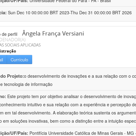
uição/UF/País:
Universidade Federal do Pará - PA - Brasil
cia:
Sun Dec 10 00:00:00 BRT 2023-Thu Dec 31 00:00:00 BRT 2026
Ângela França Versiani
DENADOR(A)
AS SOCIAIS APLICADAS
istração
il
Currículo
 do Projeto:
o desenvolvimento de inovações e a sua relação com o co
de tecnologia de informação
mo:
Este projeto tem por objetivo analisar o desenvolvimento de inov
conhecimento intuitivo e sua relação com a experiência e percepção 
m em tal desenvolvimento. A elaboração teórica sustenta os argument
ão em soluções inovativas, bem como a distinção entre a intuição espec
uição/UF/País:
Pontifícia Universidade Católica de Minas Gerais - MG -