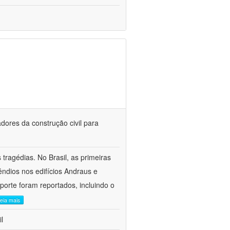
dores da construção civil para
tragédias. No Brasil, as primeiras
êndios nos edifícios Andraus e
porte foram reportados, incluindo o
leia mais
l