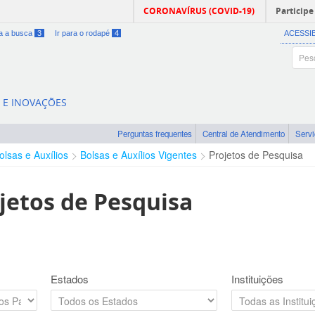
CORONAVÍRUS (COVID-19)
Participe
ra a busca
3
Ir para o rodapé
4
ACESSI
A E INOVAÇÕES
Perguntas frequentes
Central de Atendimento
Serv
olsas e Auxílios
Bolsas e Auxílios Vigentes
Projetos de Pesquisa
jetos de Pesquisa
Estados
Instituições