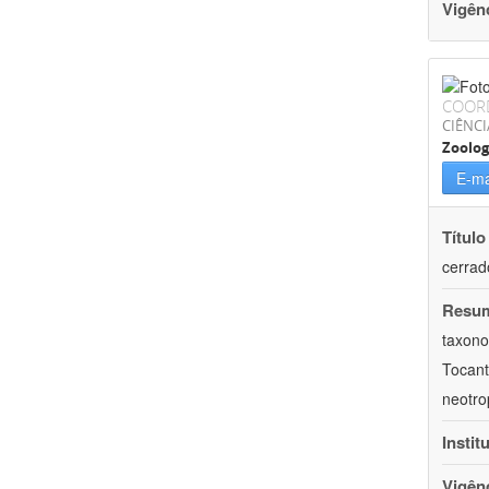
Vigên
COOR
CIÊNCI
Zoolog
E-ma
Título
cerrad
Resu
taxono
Tocant
neotro
Instit
Vigên