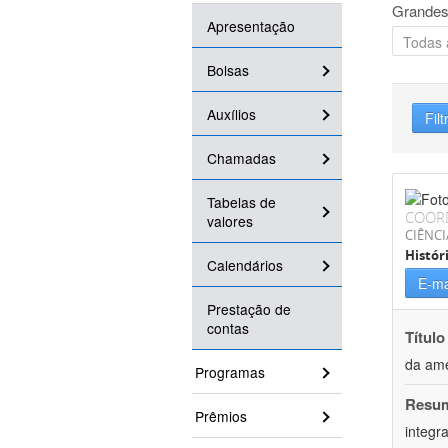
Grandes
Apresentação
Bolsas
Auxílios
Filt
Chamadas
Tabelas de
COOR
valores
CIÊNC
Histór
Calendários
E-ma
Prestação de
contas
Título
da amé
Programas
Resu
Prêmios
integr