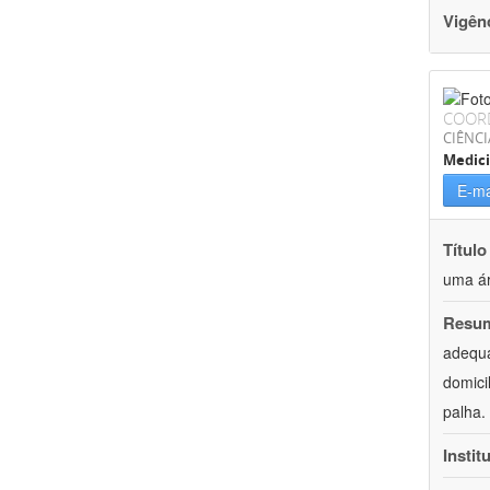
Vigên
COOR
CIÊNCI
Medic
E-ma
Título
uma ár
Resu
adequa
domici
palha.
Instit