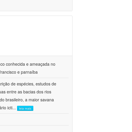
ouco conhecida e ameaçada no
 francisco e parnaíba
crição de espécies, estudos de
uas entre as bacias dos rios
o brasileiro, a maior savana
io icti
...
leia mais