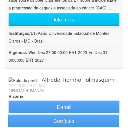
sabe sobre os potenciais efeitos da DP sobre a incidência e
a progressão da caquexia associada ao câncer (CAC).
...
leia mais
Instituição/UF/País:
Universidade Estadual de Montes
Claros - MG - Brasil
Vigência:
Wed Dec 27 00:00:00 BRT 2023-Fri Dec 31
00:00:00 BRT 2027
Alfredo Tiomno Tolmasquim
COORDENADOR(A)
CIÊNCIAS HUMANAS
História
E-mail
Currículo