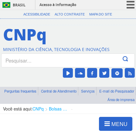
Acesso à informação
BRASIL
CORONAVÍRUS (COVID-19)
ACESSIBILIDADE
ALTO CONTRASTE
MAPA DO SITE
Participe
CNPq
Serviços
Legislação
MINISTÉRIO DA CIÊNCIA, TECNOLOGIA E INOVAÇÕES
Canais
Perguntas frequentes
Central de Atendimento
Serviços
E-mail do Pesquisador
Área de imprensa
Você está aqui:
CNPq
Bolsas e Auxílios Vigentes
Projetos de Pesquisa
MENU