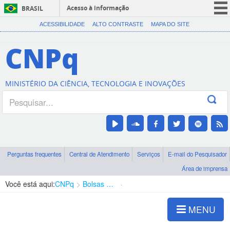
Acesso à informação
BRASIL
CORONAVÍRUS (COVID-19)
ACESSIBILIDADE
ALTO CONTRASTE
MAPA DO SITE
Participe
CNPq
Serviços
Legislação
MINISTÉRIO DA CIÊNCIA, TECNOLOGIA E INOVAÇÕES
Canais
Perguntas frequentes
Central de Atendimento
Serviços
E-mail do Pesquisador
Área de imprensa
Você está aqui:
CNPq
Bolsas e Auxílios Vigentes
Projetos de Pesquisa
MENU