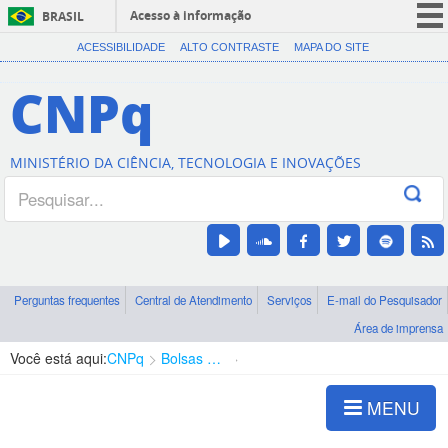
Acesso à informação
BRASIL
CORONAVÍRUS (COVID-19)
ACESSIBILIDADE
ALTO CONTRASTE
MAPA DO SITE
Participe
CNPq
Serviços
Legislação
MINISTÉRIO DA CIÊNCIA, TECNOLOGIA E INOVAÇÕES
Canais
Perguntas frequentes
Central de Atendimento
Serviços
E-mail do Pesquisador
Área de imprensa
Você está aqui:
CNPq
Bolsas e Auxílios Vigentes
Projetos de Pesquisa
MENU