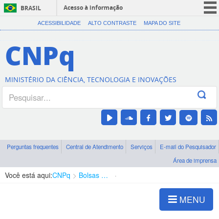
Acesso à informação
BRASIL
CORONAVÍRUS (COVID-19)
ACESSIBILIDADE
ALTO CONTRASTE
MAPA DO SITE
Participe
CNPq
Serviços
Legislação
MINISTÉRIO DA CIÊNCIA, TECNOLOGIA E INOVAÇÕES
Canais
Perguntas frequentes
Central de Atendimento
Serviços
E-mail do Pesquisador
Área de imprensa
Você está aqui:
CNPq
Bolsas e Auxílios Vigentes
Projetos de Pesquisa
MENU