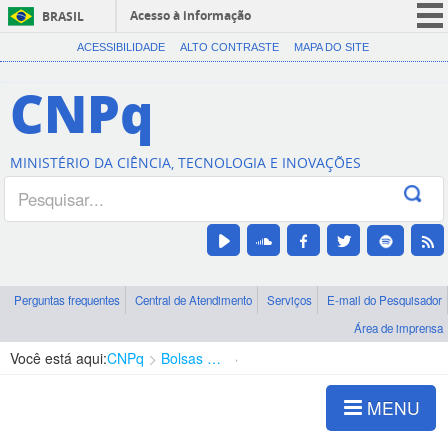
Acesso à informação
BRASIL
CORONAVÍRUS (COVID-19)
ACESSIBILIDADE
ALTO CONTRASTE
MAPA DO SITE
Participe
CNPq
Serviços
Legislação
MINISTÉRIO DA CIÊNCIA, TECNOLOGIA E INOVAÇÕES
Canais
Perguntas frequentes
Central de Atendimento
Serviços
E-mail do Pesquisador
Área de imprensa
Você está aqui:
CNPq
Bolsas e Auxílios Vigentes
Projetos de Pesquisa
MENU