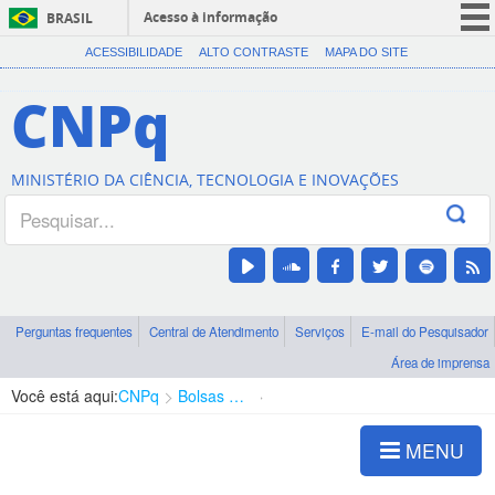
Acesso à informação
BRASIL
CORONAVÍRUS (COVID-19)
ACESSIBILIDADE
ALTO CONTRASTE
MAPA DO SITE
Participe
CNPq
Serviços
Legislação
MINISTÉRIO DA CIÊNCIA, TECNOLOGIA E INOVAÇÕES
Canais
Perguntas frequentes
Central de Atendimento
Serviços
E-mail do Pesquisador
Área de imprensa
Você está aqui:
CNPq
Bolsas e Auxílios Vigentes
Projetos de Pesquisa
MENU