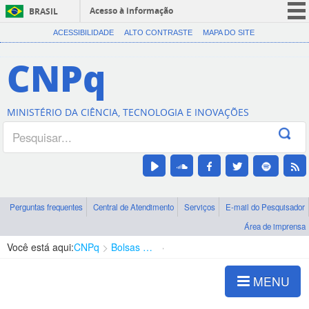
Acesso à informação
BRASIL
CORONAVÍRUS (COVID-19)
ACESSIBILIDADE
ALTO CONTRASTE
MAPA DO SITE
Participe
CNPq
Serviços
Legislação
MINISTÉRIO DA CIÊNCIA, TECNOLOGIA E INOVAÇÕES
Canais
Perguntas frequentes
Central de Atendimento
Serviços
E-mail do Pesquisador
Área de imprensa
Você está aqui:
CNPq
Bolsas e Auxílios Vigentes
Projetos de Pesquisa
MENU