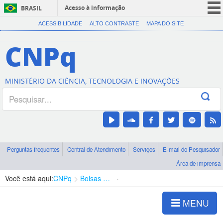
Acesso à informação
BRASIL
CORONAVÍRUS (COVID-19)
ACESSIBILIDADE
ALTO CONTRASTE
MAPA DO SITE
Participe
CNPq
Serviços
Legislação
MINISTÉRIO DA CIÊNCIA, TECNOLOGIA E INOVAÇÕES
Canais
Perguntas frequentes
Central de Atendimento
Serviços
E-mail do Pesquisador
Área de imprensa
Você está aqui:
CNPq
Bolsas e Auxílios Vigentes
Projetos de Pesquisa
MENU