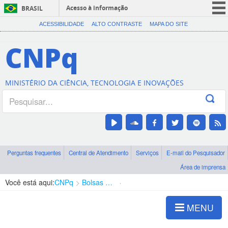
Acesso à informação
BRASIL
CORONAVÍRUS (COVID-19)
ACESSIBILIDADE
ALTO CONTRASTE
MAPA DO SITE
Participe
CNPq
Serviços
Legislação
MINISTÉRIO DA CIÊNCIA, TECNOLOGIA E INOVAÇÕES
Canais
Perguntas frequentes
Central de Atendimento
Serviços
E-mail do Pesquisador
Área de imprensa
Você está aqui:
CNPq
Bolsas e Auxílios Vigentes
Projetos de Pesquisa
MENU