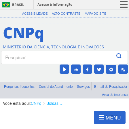
Acesso à informação
BRASIL
CORONAVÍRUS (COVID-19)
ACESSIBILIDADE
ALTO CONTRASTE
MAPA DO SITE
Participe
CNPq
Serviços
Legislação
MINISTÉRIO DA CIÊNCIA, TECNOLOGIA E INOVAÇÕES
Canais
Perguntas frequentes
Central de Atendimento
Serviços
E-mail do Pesquisador
Área de imprensa
Você está aqui:
CNPq
Bolsas e Auxílios Vigentes
Projetos de Pesquisa
MENU