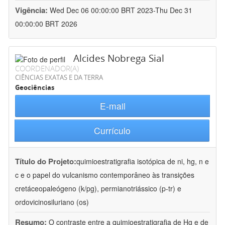
Vigência:
Wed Dec 06 00:00:00 BRT 2023-Thu Dec 31
00:00:00 BRT 2026
Alcides Nobrega Sial
COORDENADOR(A)
CIÊNCIAS EXATAS E DA TERRA
Geociências
E-mail
Currículo
Título do Projeto:
quimioestratigrafia isotópica de ni, hg, n e
c e o papel do vulcanismo contemporâneo às transições
cretáceopaleógeno (k/pg), permianotriássico (p-tr) e
ordovicinosiluriano (os)
Resumo:
O contraste entre a quimioestratigrafia de Hg e de