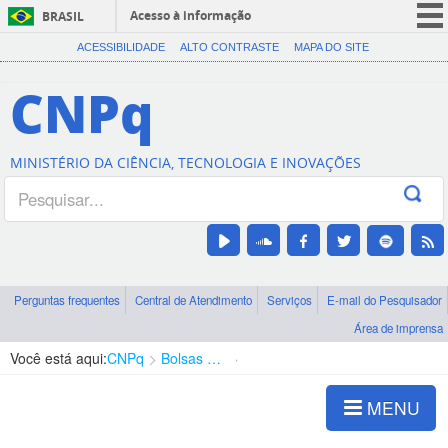
Acesso à informação
BRASIL
CORONAVÍRUS (COVID-19)
ACESSIBILIDADE
ALTO CONTRASTE
MAPA DO SITE
Participe
CNPq
Serviços
Legislação
MINISTÉRIO DA CIÊNCIA, TECNOLOGIA E INOVAÇÕES
Canais
Perguntas frequentes
Central de Atendimento
Serviços
E-mail do Pesquisador
Área de imprensa
Você está aqui:
CNPq
Bolsas e Auxílios Vigentes
Projetos de Pesquisa
MENU