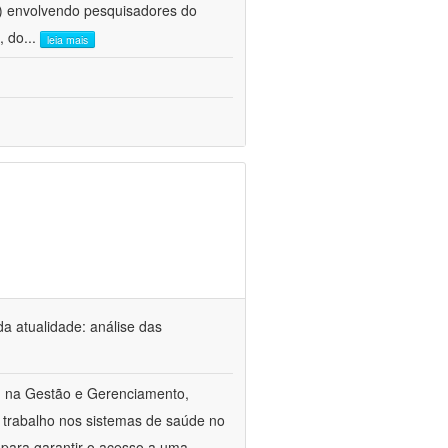
e) envolvendo pesquisadores do
, do
...
leia mais
a atualidade: análise das
m na Gestão e Gerenciamento,
 trabalho nos sistemas de saúde no
 para garantir o acesso a uma