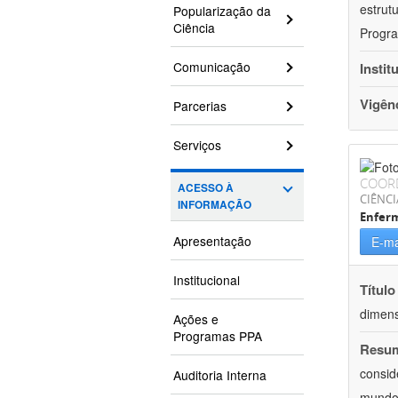
estrut
Popularização da
Ciência
Progra
Comunicação
Instit
Vigên
Parcerias
Serviços
COOR
ACESSO À
CIÊNCI
INFORMAÇÃO
Enfer
Apresentação
E-ma
Institucional
Título
dimens
Ações e
Programas PPA
Resu
consid
Auditoria Interna
mundo.