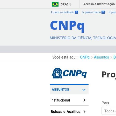
Acesso à informação
BRASIL
Ir para o conteúdo
1
Ir para o menu
2
Ir pa
CNPq
MINISTÉRIO DA CIÊNCIA, TECNOLOGI
Você está aqui:
CNPq
Assuntos
B
Pro
ASSUNTOS
Institucional
País
Bolsas e Auxílios