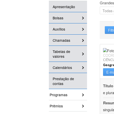
Grandes
Apresentação
Bolsas
Auxílios
Filt
Chamadas
Tabelas de
COOR
valores
CIÊNC
Geogra
Calendários
E-ma
Prestação de
contas
Título
e plur
Programas
Resu
Prêmios
singul