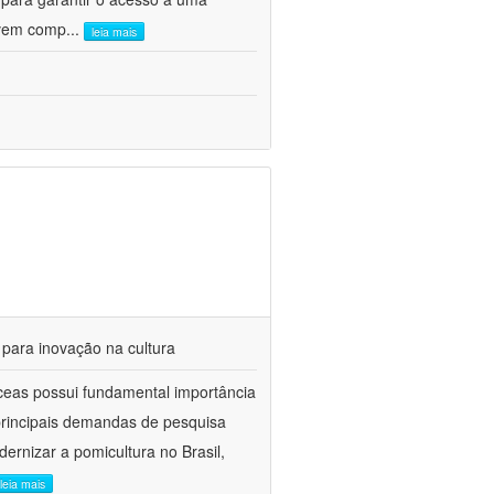
olvem comp
...
leia mais
 para inovação na cultura
ceas possui fundamental importância
 principais demandas de pesquisa
ernizar a pomicultura no Brasil,
leia mais