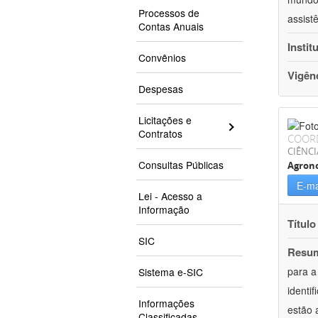
Processos de
assist
Contas Anuais
Instit
Convênios
Vigên
Despesas
Licitações e
Contratos
COOR
CIÊNCI
Consultas Públicas
Agron
E-ma
Lei - Acesso a
Informação
Título
SIC
Resu
para a
Sistema e-SIC
identi
Informações
estão 
Classificadas