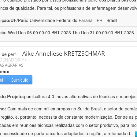
ência de qualidade. Para tal, os profissionais de enfermagem desenv
uição/UF/País:
Universidade Federal do Paraná - PR - Brasil
cia:
Wed Dec 06 00:00:00 BRT 2023-Thu Dec 31 00:00:00 BRT 2026
Aike Anneliese KRETZSCHMAR
DENADOR(A)
AS AGRÁRIAS
omia
il
Currículo
 do Projeto:
pomicultura 4.0: novas alternativas de técnicas e manejos
mo:
Com mais de cem mil empregos no Sul do Brasil, o setor de pomá
 região, e, portanto, necessita de constante modernização. Dentre as
ficadas em reuniões técnicas realizadas com o setor produtivo, para mod
a necessidade de porta-enxertos adaptados à região; a retomada d
...