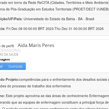
urado em torno da Rede ReCITA (Cidades, Territórios e Meio Ambient
ma de Pós-Graduação em Estudos Territoriais (PROET/DECT I/UNEB)
uição/UF/País:
Universidade do Estado da Bahia - BA - Brasil
cia:
Fri Dec 08 00:00:00 BRT 2023-Thu Dec 31 00:00:00 BRT 2026
Aida Maris Peres
DENADOR(A)
AS DA SAÚDE
magem
il
Currículo
 do Projeto:
competências para o enfrentamento dos desafios sociais d
ões do processo de trabalho dos enfermeiros
mo:
Este projeto aproxima-se das áreas de conhecimento Enfermage
erando que as equipes de enfermagem constituem a principal força de
 O cuidado prestado por esses profissionais parte dos pilares básicos