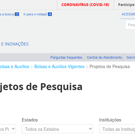
CORONAVÍRUS (COVID-19)
Participe
ra a busca
3
Ir para o rodapé
4
ACESSI
A E INOVAÇÕES
Perguntas frequentes
Central de Atendimento
Serv
olsas e Auxílios
Bolsas e Auxílios Vigentes
Projetos de Pesquisa
jetos de Pesquisa
Estados
Instituições