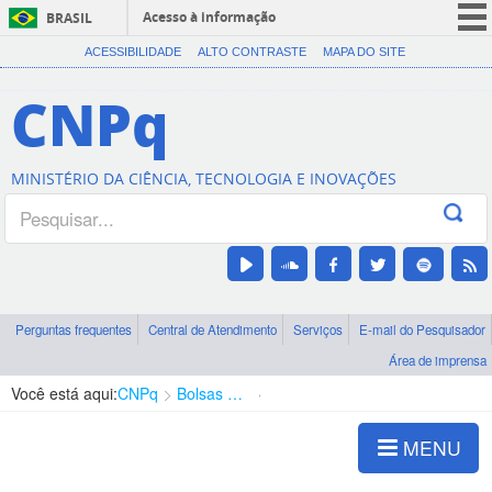
Acesso à informação
BRASIL
CORONAVÍRUS (COVID-19)
ACESSIBILIDADE
ALTO CONTRASTE
MAPA DO SITE
Participe
CNPq
Serviços
Legislação
MINISTÉRIO DA CIÊNCIA, TECNOLOGIA E INOVAÇÕES
Canais
Perguntas frequentes
Central de Atendimento
Serviços
E-mail do Pesquisador
Área de imprensa
Você está aqui:
CNPq
Bolsas e Auxílios Vigentes
Projetos de Pesquisa
MENU