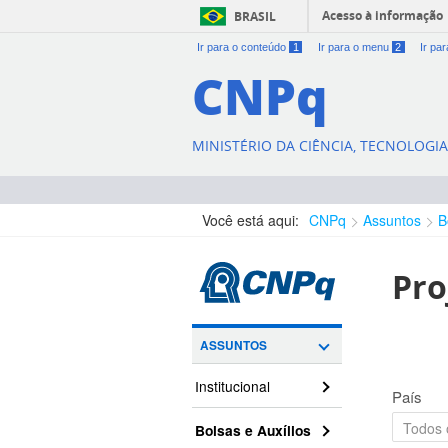
Acesso à informação
BRASIL
Ir para o conteúdo
1
Ir para o menu
2
Ir pa
CNPq
MINISTÉRIO DA CIÊNCIA, TECNOLOGI
Você está aqui:
CNPq
Assuntos
B
Pro
ASSUNTOS
Institucional
País
Bolsas e Auxílios