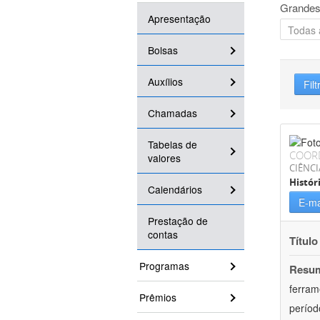
Grandes
Apresentação
Bolsas
Auxílios
Filt
Chamadas
Tabelas de
COOR
valores
CIÊNC
Histór
Calendários
E-ma
Prestação de
contas
Título
Programas
Resu
ferram
Prêmios
períod