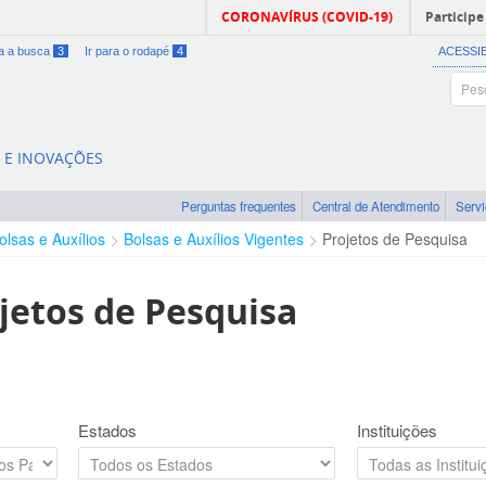
CORONAVÍRUS (COVID-19)
Participe
ra a busca
3
Ir para o rodapé
4
ACESSI
A E INOVAÇÕES
Perguntas frequentes
Central de Atendimento
Serv
olsas e Auxílios
Bolsas e Auxílios Vigentes
Projetos de Pesquisa
jetos de Pesquisa
Estados
Instituições