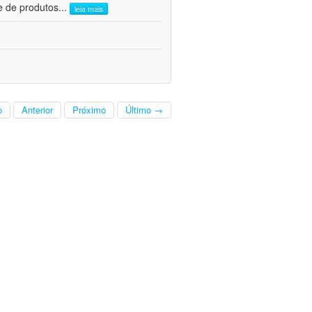
e de produtos
...
leia mais
o
Anterior
Próximo
Último →