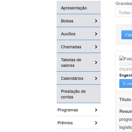
Grandes
Apresentação
Bolsas
Auxílios
Filt
Chamadas
Tabelas de
COOR
valores
ENGEN
Engen
Calendários
E-ma
Prestação de
contas
Título
Programas
Resu
progra
Prêmios
logíst