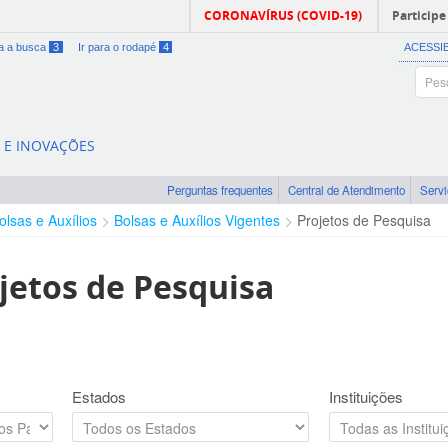
CORONAVÍRUS (COVID-19)
Participe
ra a busca
3
Ir para o rodapé
4
ACESSI
A E INOVAÇÕES
Perguntas frequentes
Central de Atendimento
Serv
olsas e Auxílios
Bolsas e Auxílios Vigentes
Projetos de Pesquisa
jetos de Pesquisa
Estados
Instituições