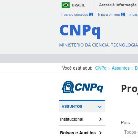
Acesso à informação
BRASIL
Ir para o conteúdo
1
Ir para o menu
2
Ir pa
CNPq
MINISTÉRIO DA CIÊNCIA, TECNOLOGI
Você está aqui:
CNPq
Assuntos
B
Pro
ASSUNTOS
Institucional
País
Bolsas e Auxílios