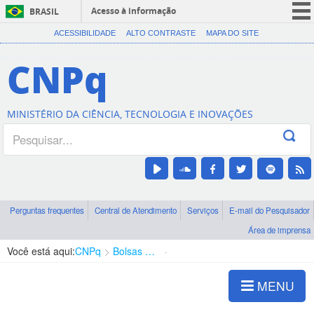
Acesso à informação
BRASIL
CORONAVÍRUS (COVID-19)
ACESSIBILIDADE
ALTO CONTRASTE
MAPA DO SITE
Participe
CNPq
Serviços
Legislação
MINISTÉRIO DA CIÊNCIA, TECNOLOGIA E INOVAÇÕES
Canais
Perguntas frequentes
Central de Atendimento
Serviços
E-mail do Pesquisador
Área de imprensa
Você está aqui:
CNPq
Bolsas e Auxílios Vigentes
Projetos de Pesquisa
MENU