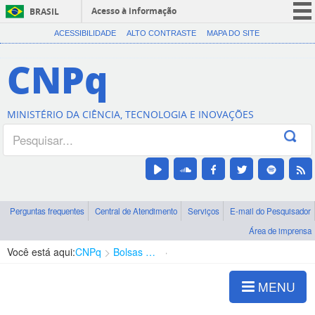
Acesso à informação
BRASIL
CORONAVÍRUS (COVID-19)
ACESSIBILIDADE
ALTO CONTRASTE
MAPA DO SITE
Participe
CNPq
Serviços
Legislação
MINISTÉRIO DA CIÊNCIA, TECNOLOGIA E INOVAÇÕES
Canais
Perguntas frequentes
Central de Atendimento
Serviços
E-mail do Pesquisador
Área de imprensa
Você está aqui:
CNPq
Bolsas e Auxílios Vigentes
Projetos de Pesquisa
MENU