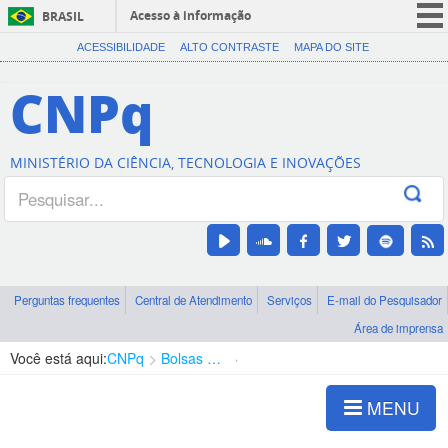
Acesso à informação
BRASIL
CORONAVÍRUS (COVID-19)
ACESSIBILIDADE
ALTO CONTRASTE
MAPA DO SITE
Participe
CNPq
Serviços
Legislação
MINISTÉRIO DA CIÊNCIA, TECNOLOGIA E INOVAÇÕES
Canais
Perguntas frequentes
Central de Atendimento
Serviços
E-mail do Pesquisador
Área de imprensa
Você está aqui:
CNPq
Bolsas e Auxílios Vigentes
Projetos de Pesquisa
MENU