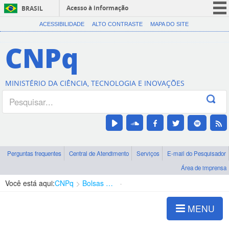
Acesso à informação
BRASIL
CORONAVÍRUS (COVID-19)
ACESSIBILIDADE
ALTO CONTRASTE
MAPA DO SITE
Participe
CNPq
Serviços
Legislação
MINISTÉRIO DA CIÊNCIA, TECNOLOGIA E INOVAÇÕES
Canais
Perguntas frequentes
Central de Atendimento
Serviços
E-mail do Pesquisador
Área de imprensa
Você está aqui:
CNPq
Bolsas e Auxílios Vigentes
Projetos de Pesquisa
MENU