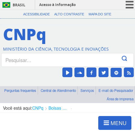
Acesso à informação
BRASIL
CORONAVÍRUS (COVID-19)
ACESSIBILIDADE
ALTO CONTRASTE
MAPA DO SITE
Participe
CNPq
Serviços
Legislação
MINISTÉRIO DA CIÊNCIA, TECNOLOGIA E INOVAÇÕES
Canais
Perguntas frequentes
Central de Atendimento
Serviços
E-mail do Pesquisador
Área de imprensa
Você está aqui:
CNPq
Bolsas e Auxílios Vigentes
Projetos de Pesquisa
MENU