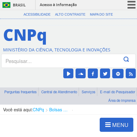
Acesso à informação
BRASIL
CORONAVÍRUS (COVID-19)
ACESSIBILIDADE
ALTO CONTRASTE
MAPA DO SITE
Participe
CNPq
Serviços
Legislação
MINISTÉRIO DA CIÊNCIA, TECNOLOGIA E INOVAÇÕES
Canais
Perguntas frequentes
Central de Atendimento
Serviços
E-mail do Pesquisador
Área de imprensa
Você está aqui:
CNPq
Bolsas e Auxílios Vigentes
Projetos de Pesquisa
MENU