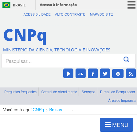
Acesso à informação
BRASIL
CORONAVÍRUS (COVID-19)
ACESSIBILIDADE
ALTO CONTRASTE
MAPA DO SITE
Participe
CNPq
Serviços
Legislação
MINISTÉRIO DA CIÊNCIA, TECNOLOGIA E INOVAÇÕES
Canais
Perguntas frequentes
Central de Atendimento
Serviços
E-mail do Pesquisador
Área de imprensa
Você está aqui:
CNPq
Bolsas e Auxílios Vigentes
Projetos de Pesquisa
MENU