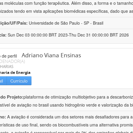
as moléculas com função terapêutica. Além disso, a forma e o taman
izados tendo em vista aplicações biomédicas específicas, dado que as
uição/UF/País:
Universidade de São Paulo - SP - Brasil
cia:
Sun Dec 03 00:00:00 BRT 2023-Thu Dec 31 00:00:00 BRT 2026
Adriano Viana Ensinas
DENADOR(A)
HARIAS
aria de Energia
il
Currículo
 do Projeto:
plataforma de otimização multiobjetivo para a descarbon
tível de aviação no brasil usando hidrogênio verde e valorização da b
mo:
A aviação é considerada um dos setores mais desafiadores para 
erísticas de uso final, sendo os biocombustíveis uma alternativa promiss
ente, a aviação é responsável por mais de 2% das emissões globais de