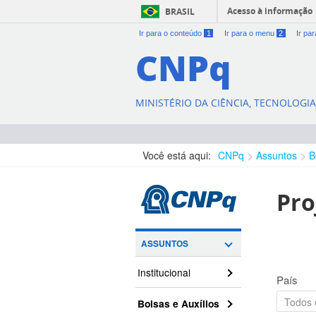
Acesso à informação
BRASIL
Ir para o conteúdo
1
Ir para o menu
2
Ir pa
CNPq
MINISTÉRIO DA CIÊNCIA, TECNOLOGI
Você está aqui:
CNPq
Assuntos
B
Pro
ASSUNTOS
Institucional
País
Bolsas e Auxílios