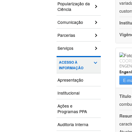
variad
Popularização da
Ciência
custom
Comunicação
Instit
Vigên
Parcerias
Serviços
COOR
ACESSO À
ENGEN
INFORMAÇÃO
Engenh
Apresentação
E-ma
Institucional
Título
combus
Ações e
Programas PPA
Resu
caract
Auditoria Interna
Atualm