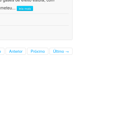
ometeu
...
leia mais
o
Anterior
Próximo
Último →