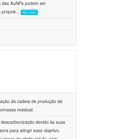
ho das AuNPs podem ser
 proprie
...
leia mais
ização da cadeia de produção de
iomassa residual.
a descarbonização devido às suas
ora para atingir esse objetivo.
 gases de efeito estufa, com