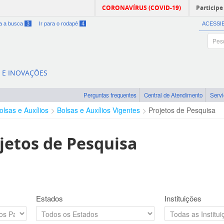
CORONAVÍRUS (COVID-19)
Participe
ra a busca
3
Ir para o rodapé
4
ACESSI
A E INOVAÇÕES
Perguntas frequentes
Central de Atendimento
Serv
olsas e Auxílios
Bolsas e Auxílios Vigentes
Projetos de Pesquisa
jetos de Pesquisa
Estados
Instituições