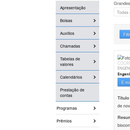
Grandes
Apresentação
Bolsas
Auxílios
Filt
Chamadas
Tabelas de
COOR
valores
ENGEN
Engen
Calendários
E-ma
Prestação de
contas
Título
de nov
Programas
Resu
Prêmios
biocom