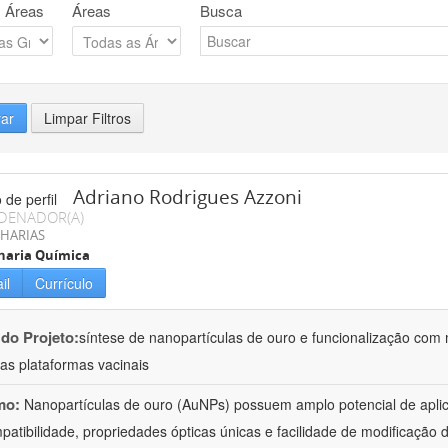
 Áreas
Áreas
Busca
rar
Limpar Filtros
Adriano Rodrigues Azzoni
DENADOR(A)
HARIAS
haria Química
il
Currículo
 do Projeto:
síntese de nanopartículas de ouro e funcionalização com
as plataformas vacinais
mo:
Nanopartículas de ouro (AuNPs) possuem amplo potencial de apli
patibilidade, propriedades ópticas únicas e facilidade de modificação d