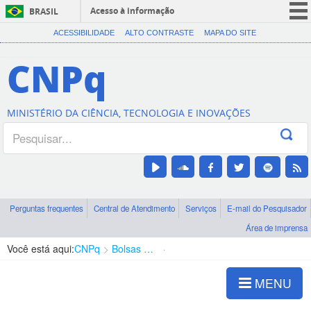
Acesso à informação
BRASIL
CORONAVÍRUS (COVID-19)
ACESSIBILIDADE
ALTO CONTRASTE
MAPA DO SITE
Participe
CNPq
Serviços
Legislação
MINISTÉRIO DA CIÊNCIA, TECNOLOGIA E INOVAÇÕES
Canais
Perguntas frequentes
Central de Atendimento
Serviços
E-mail do Pesquisador
Área de imprensa
Você está aqui:
CNPq
Bolsas e Auxílios Vigentes
Projetos de Pesquisa
MENU