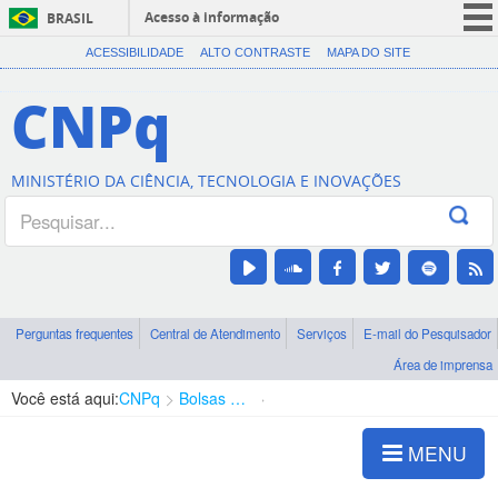
Acesso à informação
BRASIL
CORONAVÍRUS (COVID-19)
ACESSIBILIDADE
ALTO CONTRASTE
MAPA DO SITE
Participe
CNPq
Serviços
Legislação
MINISTÉRIO DA CIÊNCIA, TECNOLOGIA E INOVAÇÕES
Canais
Perguntas frequentes
Central de Atendimento
Serviços
E-mail do Pesquisador
Área de imprensa
Você está aqui:
CNPq
Bolsas e Auxílios Vigentes
Projetos de Pesquisa
MENU