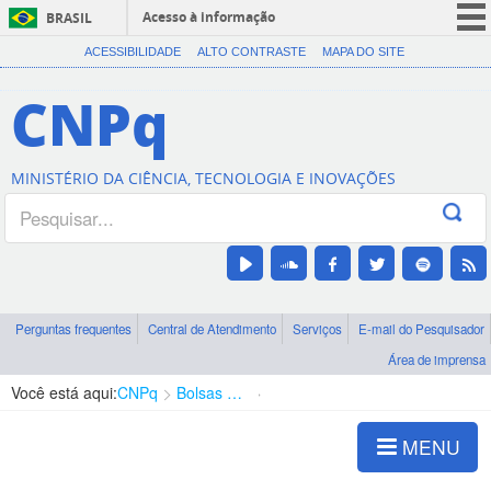
Acesso à informação
BRASIL
CORONAVÍRUS (COVID-19)
ACESSIBILIDADE
ALTO CONTRASTE
MAPA DO SITE
Participe
CNPq
Serviços
Legislação
MINISTÉRIO DA CIÊNCIA, TECNOLOGIA E INOVAÇÕES
Canais
Perguntas frequentes
Central de Atendimento
Serviços
E-mail do Pesquisador
Área de imprensa
Você está aqui:
CNPq
Bolsas e Auxílios Vigentes
Projetos de Pesquisa
MENU