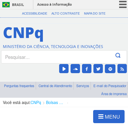
Acesso à informação
BRASIL
CORONAVÍRUS (COVID-19)
ACESSIBILIDADE
ALTO CONTRASTE
MAPA DO SITE
Participe
CNPq
Serviços
Legislação
MINISTÉRIO DA CIÊNCIA, TECNOLOGIA E INOVAÇÕES
Canais
Perguntas frequentes
Central de Atendimento
Serviços
E-mail do Pesquisador
Área de imprensa
Você está aqui:
CNPq
Bolsas e Auxílios Vigentes
Projetos de Pesquisa
MENU