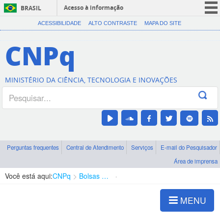
Acesso à informação
BRASIL
CORONAVÍRUS (COVID-19)
ACESSIBILIDADE
ALTO CONTRASTE
MAPA DO SITE
Participe
CNPq
Serviços
Legislação
MINISTÉRIO DA CIÊNCIA, TECNOLOGIA E INOVAÇÕES
Canais
Perguntas frequentes
Central de Atendimento
Serviços
E-mail do Pesquisador
Área de imprensa
Você está aqui:
CNPq
Bolsas e Auxílios Vigentes
Projetos de Pesquisa
MENU