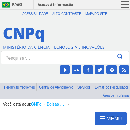
Acesso à informação
BRASIL
CORONAVÍRUS (COVID-19)
ACESSIBILIDADE
ALTO CONTRASTE
MAPA DO SITE
Participe
CNPq
Serviços
Legislação
MINISTÉRIO DA CIÊNCIA, TECNOLOGIA E INOVAÇÕES
Canais
Perguntas frequentes
Central de Atendimento
Serviços
E-mail do Pesquisador
Área de imprensa
Você está aqui:
CNPq
Bolsas e Auxílios Vigentes
Projetos de Pesquisa
MENU