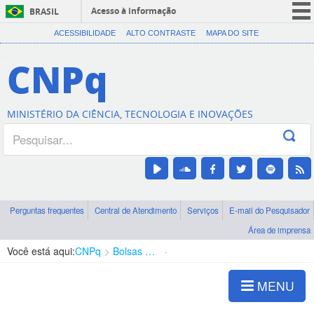
Acesso à informação
BRASIL
CORONAVÍRUS (COVID-19)
ACESSIBILIDADE
ALTO CONTRASTE
MAPA DO SITE
Participe
CNPq
Serviços
Legislação
MINISTÉRIO DA CIÊNCIA, TECNOLOGIA E INOVAÇÕES
Canais
Perguntas frequentes
Central de Atendimento
Serviços
E-mail do Pesquisador
Área de imprensa
Você está aqui:
CNPq
Bolsas e Auxílios Vigentes
Projetos de Pesquisa
MENU