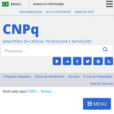
Acesso à informação
BRASIL
CORONAVÍRUS (COVID-19)
ACESSIBILIDADE
ALTO CONTRASTE
MAPA DO SITE
Participe
CNPq
Serviços
Legislação
MINISTÉRIO DA CIÊNCIA, TECNOLOGIA E INOVAÇÕES
Canais
Perguntas frequentes
Central de Atendimento
Serviços
E-mail do Pesquisador
Área de imprensa
Você está aqui:
CNPq
Bolsas e Auxílios Vigentes
Projetos de Pesquisa
MENU