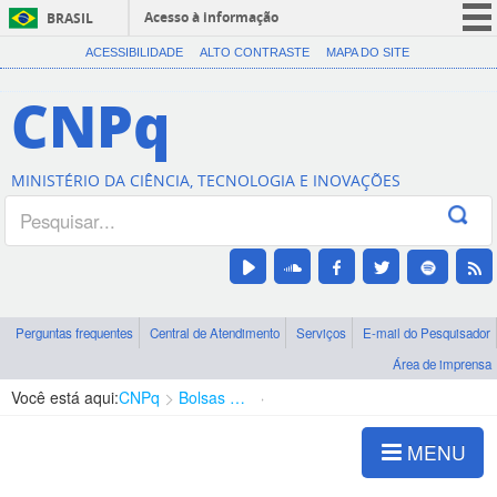
Acesso à informação
BRASIL
CORONAVÍRUS (COVID-19)
ACESSIBILIDADE
ALTO CONTRASTE
MAPA DO SITE
Participe
CNPq
Serviços
Legislação
MINISTÉRIO DA CIÊNCIA, TECNOLOGIA E INOVAÇÕES
Canais
Perguntas frequentes
Central de Atendimento
Serviços
E-mail do Pesquisador
Área de imprensa
Você está aqui:
CNPq
Bolsas e Auxílios Vigentes
Projetos de Pesquisa
MENU